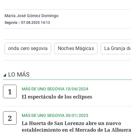
La rosa de los vientos
Caso
Extremadura
Virales
Gente viajera
Retornados
Galicia
Televisión
María José Gómez Domingo
Segovia
|
07.08.2025 14:13
Como el perro y el gat
Equipo de investigaci
La Rioja
Elecciones
Operación Viuda Negr
Navarra
País Vasco
onda cero segovia
Noches Mágicas
La Granja de 
LO MÁS
MÁS DE UNO SEGOVIA 10/04/2024
El espectáculo de los eclipses
MÁS DE UNO SEGOVIA 30/01/2023
La Huerta de San Lorenzo abre un nuevo
establecimiento en el Mercado de La Albuera