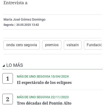
Entrevista a
La rosa de los vientos
Caso
Extremadura
Virales
Gente viajera
Retornados
Galicia
Televisión
María José Gómez Domingo
Como el perro y el gat
Equipo de investigaci
La Rioja
Elecciones
Segovia
|
20.05.2025 13:42
Operación Viuda Negr
Navarra
País Vasco
onda cero segovia
premios
valsaín
Fundación
LO MÁS
MÁS DE UNO SEGOVIA 10/04/2024
El espectáculo de los eclipses
MÁS DE UNO SEGOVIA 22/11/2023
Tres décadas del Pontón Alto