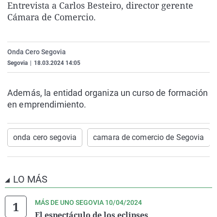
Entrevista a Carlos Besteiro, director gerente
La rosa de los vientos
Caso
Extremadura
Virales
Cámara de Comercio.
Gente viajera
Retornados
Galicia
Televisión
Como el perro y el gat
Equipo de investigaci
La Rioja
Elecciones
Onda Cero Segovia
Operación Viuda Negr
Navarra
Segovia
|
18.03.2024 14:05
País Vasco
Además, la entidad organiza un curso de formación
en emprendimiento.
onda cero segovia
camara de comercio de Segovia
LO MÁS
MÁS DE UNO SEGOVIA 10/04/2024
El espectáculo de los eclipses