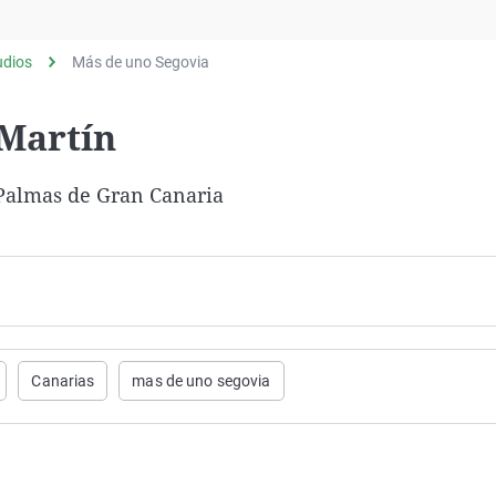
Virales
Televisión
udios
Más de uno Segovia
Elecciones
 Martín
s Palmas de Gran Canaria
Canarias
mas de uno segovia