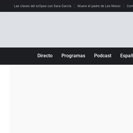
Las claves del eclipse con Sara García
Muere el padre de Leo Messi
Cont
Directo
Programas
Podcast
Espa
Más de uno
Los Perseguidos
Andalucía
Por fin
Malas decisiones
Aragón
Julia en la onda
Expedientes del más allá
Baleares
La brújula
El viaje del Guernica
Cantabria
Radioestadio
Invisibles
Cataluña
Radioestadio noche
Prohibido morirse
Comunidad de M
El colegio invisible
Esto no ha pasado
Comunitat Vale