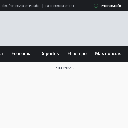
roles fronterizos en España
La diferencia entre observar el eclipse al 99% y al 100%
Programación
ña
Economía
Deportes
El tiempo
Más noticias
Fútbol
Sociedad
Baloncesto
Mundo
Tenis
Salud
Motor
Cultura
Ciencia y Tecnología
adrid
Gastronomía
nciana
Medio ambiente