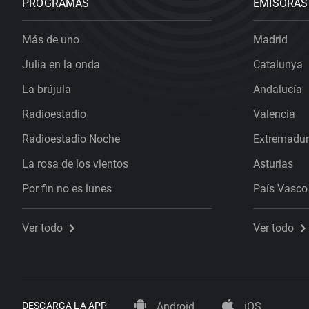
PROGRAMAS
EMISORAS
Más de uno
Madrid
Julia en la onda
Catalunya
La brújula
Andalucía
Radioestadio
Valencia
Radioestadio Noche
Extremadu
La rosa de los vientos
Asturias
Por fin no es lunes
País Vasco
Ver todo
Ver todo
DESCARGA LA APP
Android
iOS