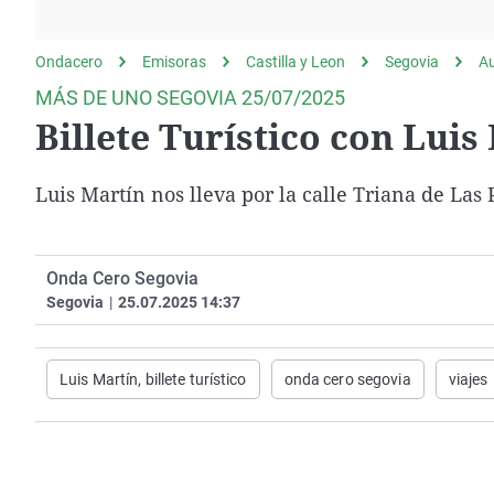
La rosa de los vientos
Caso
Extremadura
Gente viajera
Retornados
Galicia
Ondacero
Emisoras
Castilla y Leon
Segovia
A
Como el perro y el
Equipo de investigación
La Rioja
MÁS DE UNO SEGOVIA 25/07/2025
gato
Billete Turístico con Luis
Operación Viuda
Navarra
Negra
País Vasco
Luis Martín nos lleva por la calle Triana de La
Onda Cero Segovia
Segovia
|
25.07.2025 14:37
Luis Martín, billete turístico
onda cero segovia
viajes