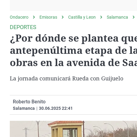
La rosa de los vientos
Caso
Extremadura
Gente viajera
Retornados
Galicia
Ondacero
Emisoras
Castilla y Leon
Salamanca
Como el perro y el
Equipo de investigación
La Rioja
DEPORTES
gato
¿Por dónde se plantea qu
Operación Viuda
Navarra
Negra
País Vasco
antepenúltima etapa de la
obras en la avenida de Sa
La jornada comunicará Rueda con Guijuelo
Roberto Benito
Salamanca
|
30.06.2025 22:41