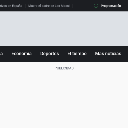
erizos en España
Muere el padre de Leo Messi
La diferencia entre observar el eclip
Programación
ña
Economía
Deportes
El tiempo
Más noticias
Fútbol
Sociedad
Baloncesto
Mundo
Tenis
Salud
Motor
Cultura
Ciencia y Tecnología
adrid
Gastronomía
nciana
Medio ambiente