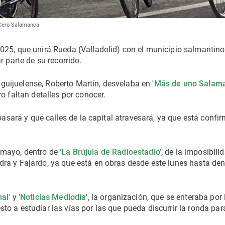
a Cero Salamanca
025, que unirá Rueda (Valladolid) con el municipio salmantino
r parte de su recorrido.
ad guijuelense, Roberto Martín, desvelaba en
'Más de uno Salam
o faltan detalles por conocer.
 pasará y qué calles de la capital atravesará, ya que está confi
 mayo, dentro de
'La Brújula de Radioestadio'
, de la imposibili
ra y Fajardo, ya que está en obras desde este lunes hasta den
al'
y
'Noticias Mediodía'
, la organización, que se enteraba por 
o a estudiar las vías por las que pueda discurrir la ronda par