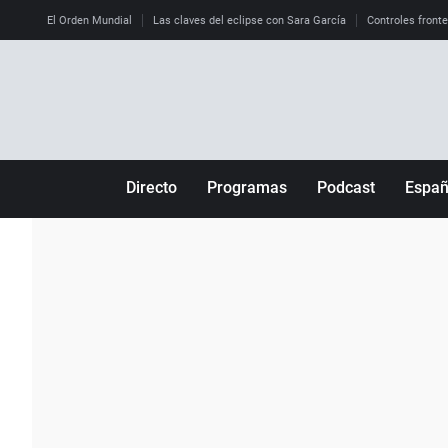
El Orden Mundial
Las claves del eclipse con Sara García
Controles front
Directo
Programas
Podcast
Espa
Más de uno
Los Perseguidos
Andalucía
Por fin
Malas decisiones
Aragón
Julia en la onda
Expedientes del más allá
Baleares
La brújula
El viaje del Guernica
Cantabria
Radioestadio
Invisibles
Cataluña
Radioestadio noche
Prohibido morirse
Comunidad de M
El colegio invisible
Esto no ha pasado
Comunitat Vale