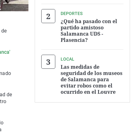
DEPORTES
¿Qué ha pasado con el
partido amistoso
 de
Salamanca UDS -
Plasencia?
anca'
LOCAL
Las medidas de
seguridad de los museos
rmado
de Salamanca para
evitar robos como el
ocurrido en el Louvre
dad de
tro
lo
a