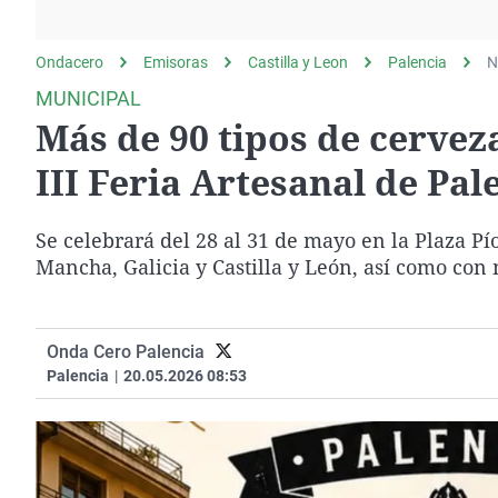
La rosa de los vientos
Caso
Extremadura
Gente viajera
Retornados
Galicia
Ondacero
Emisoras
Castilla y Leon
Palencia
N
Como el perro y el
Equipo de investigación
La Rioja
MUNICIPAL
gato
Más de 90 tipos de cervez
Operación Viuda
Navarra
Negra
País Vasco
III Feria Artesanal de Pal
Se celebrará del 28 al 31 de mayo en la Plaza Pí
Mancha, Galicia y Castilla y León, así como con m
Onda Cero Palencia
Palencia
|
20.05.2026 08:53