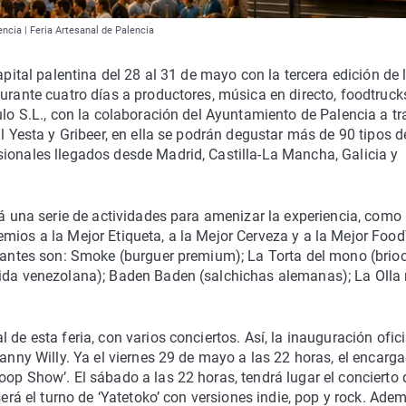
encia | Feria Artesanal de Palencia
apital palentina del 28 al 31 de mayo con la tercera edición de 
urante cuatro días a productores, música en directo, foodtruck
ulo S.L., con la colaboración del Ayuntamiento de Palencia a tr
al Yesta y Gribeer, en ella se podrán degustar más de 90 tipos d
sionales llegados desde Madrid, Castilla-La Mancha, Galicia y
rá una serie de actividades para amenizar la experiencia, como
mios a la Mejor Etiqueta, a la Mejor Cerveza y a la Mejor Foo
ipantes son: Smoke (burguer premium); La Torta del mono (brio
mida venezolana); Baden Baden (salchichas alemanas); La Olla
de esta feria, con varios conciertos. Así, la inauguración ofici
Danny Willy. Ya el viernes 29 de mayo a las 22 horas, el encarg
op Show’. El sábado a las 22 horas, tendrá lugar el concierto 
será el turno de ‘Yatetoko’ con versiones indie, pop y rock. Adem