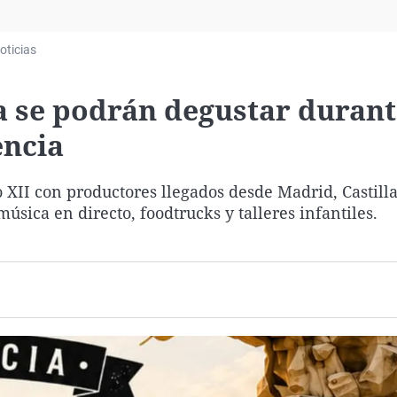
Virales
Televisión
oticias
Elecciones
a se podrán degustar durant
encia
o XII con productores llegados desde Madrid, Castill
úsica en directo, foodtrucks y talleres infantiles.