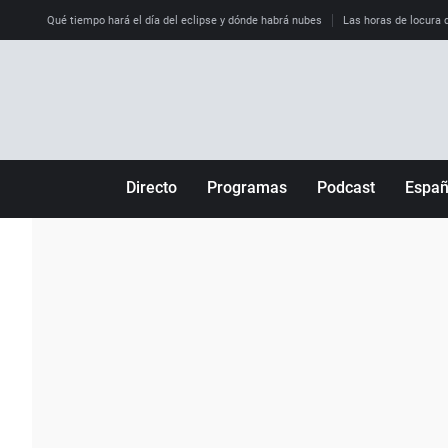
Qué tiempo hará el día del eclipse y dónde habrá nubes
Las horas de locura qu
Directo
Programas
Podcast
Espa
Más de uno
Los Perseguidos
Andalucía
Por fin
Malas decisiones
Aragón
Julia en la onda
Expedientes del más allá
Baleares
La brújula
El viaje del Guernica
Cantabria
Radioestadio
Invisibles
Cataluña
Radioestadio noche
Prohibido morirse
Comunidad de M
El colegio invisible
Esto no ha pasado
Comunitat Vale