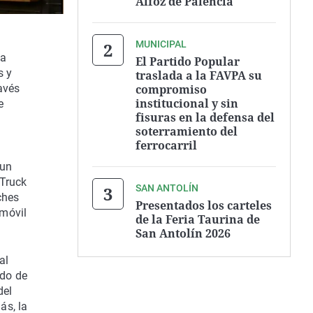
Alfoz de Palencia
MUNICIPAL
la
El Partido Popular
s y
traslada a la FAVPA su
compromiso
avés
institucional y sin
e
fisuras en la defensa del
soterramiento del
ferrocarril
 un
dTruck
SAN ANTOLÍN
ches
Presentados los carteles
 móvil
de la Feria Taurina de
San Antolín 2026
al
ado de
del
ás, la