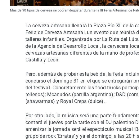
Más de 90 tipos de cerveza se podrán degustar durante la III Feria Artesanal de Pal
La cerveza artesana llenará la Plaza Pío XII de la c
Feria de Cerveza Artesanal, un evento que reunirá d
talleres infantiles. Organizada por La Ruta del Lúp
de la Agencia de Desarrollo Local, la cervecera loc
cervezas artesanas diferentes de la mano de profe
Castilla y León.
Pero, además de probar esta bebida, la feria inclui
concurso el domingo 31 en el que se entregarán pre
del festival. Concretamente las food trucks partic
rellenos); Mcanudos (parrilla argentina); D&D (co
(shawarmas) y Royal Creps (dulce).
Por otro lado, la música será una parte fundamental 
contará el jueves por la tarde con el DJ palentino 
amenizar la jornada será el espectáculo musical ‘Bo
grupo de rock ‘Erratas’ y ya el domingo, a las 20 h 