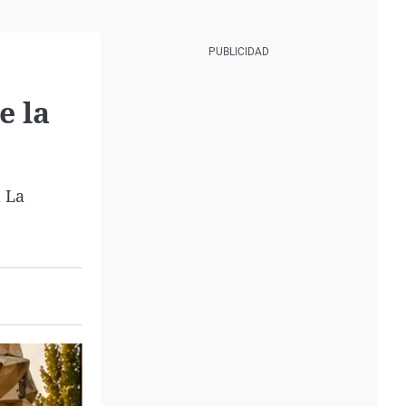
e la
a La