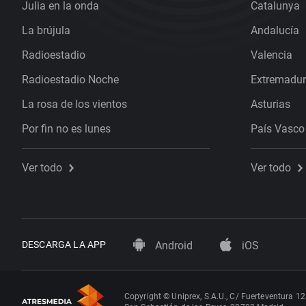
Julia en la onda
Catalunya
La brújula
Andalucía
Radioestadio
Valencia
Radioestadio Noche
Extremadu
La rosa de los vientos
Asturias
Por fin no es lunes
País Vasco
Ver todo
Ver todo
DESCARGA LA APP
Android
iOS
Copyright © Uniprex, S.A.U., C/ Fuerteventura 12