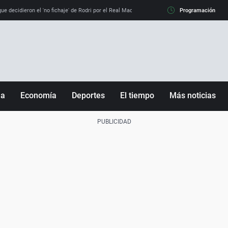
e decidieron el 'no fichaje' de Rodri por el Real Madrid y su 'sí' al Barça
Programación
La llamada de
ña
Economía
Deportes
El tiempo
Más noticias
Fútbol
Sociedad
Baloncesto
Mundo
Tenis
Salud
Motor
Cultura
Ciencia y Tecnología
adrid
Gastronomía
nciana
Medio ambiente