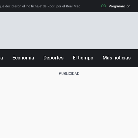
e decidieron el 'no fichaje' de Rodri por el Real Madrid y su 'sí' al Barça
Programación
La llamada de
ña
Economía
Deportes
El tiempo
Más noticias
Fútbol
Sociedad
Baloncesto
Mundo
Tenis
Salud
Motor
Cultura
Ciencia y Tecnología
adrid
Gastronomía
nciana
Medio ambiente