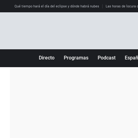
Qué tiempo hará el día del eclipse y dónde habrá nubes
Las horas de locura qu
Directo
Programas
Podcast
Espa
Más de uno
Los Perseguidos
Andalucía
Por fin
Malas decisiones
Aragón
Julia en la onda
Expedientes del más allá
Baleares
La brújula
El viaje del Guernica
Cantabria
Radioestadio
Invisibles
Cataluña
Radioestadio noche
Prohibido morirse
Comunidad de M
El colegio invisible
Esto no ha pasado
Comunitat Vale