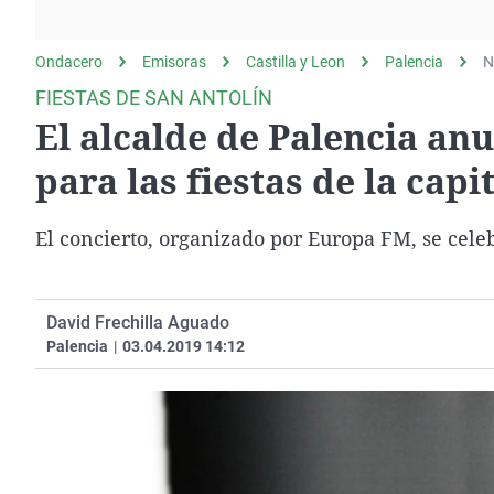
La rosa de los vientos
Caso
Extremadura
Gente viajera
Retornados
Galicia
Ondacero
Emisoras
Castilla y Leon
Palencia
N
Como el perro y el
Equipo de investigación
La Rioja
FIESTAS DE SAN ANTOLÍN
gato
El alcalde de Palencia an
Operación Viuda
Navarra
Negra
País Vasco
para las fiestas de la capi
El concierto, organizado por Europa FM, se celeb
David Frechilla Aguado
Palencia
|
03.04.2019 14:12