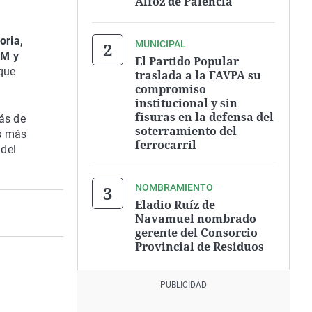
Alfoz de Palencia
oria,
MUNICIPAL
FM y
El Partido Popular
que
traslada a la FAVPA su
compromiso
institucional y sin
fisuras en la defensa del
s de
soterramiento del
es más
ferrocarril
 del
NOMBRAMIENTO
Eladio Ruíz de
Navamuel nombrado
gerente del Consorcio
Provincial de Residuos