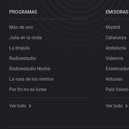
PROGRAMAS
EMISORAS
Más de uno
Madrid
Julia en la onda
Catalunya
La brújula
Andalucía
Radioestadio
Valencia
Radioestadio Noche
Extremadu
La rosa de los vientos
Asturias
Por fin no es lunes
País Vasco
Ver todo
Ver todo