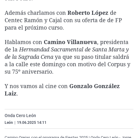
La rosa de los vientos
Caso
Extremadura
Virales
Además charlamos con
Roberto López
de
Gente viajera
Retornados
Galicia
Televisión
Centec Ramón y Cajal con su oferta de de FP
para el próximo curso.
Como el perro y el gat
Equipo de investigaci
La Rioja
Elecciones
Operación Viuda Negr
Navarra
Hablamos con
Camino Villanueva
, presidenta
País Vasco
de la
Hermandad Sacramental de Santa Marta y
de la Sagrada Cena
ya que su paso titular saldrá
a la calle este domingo con motivo del Corpus y
su 75º aniversario.
Y nos vamos al cine con
Gonzalo González
Laiz
.
Onda Cero León
León
|
19.06.2025 14:11
Camino Orejas con el programa de Fiestas 2025 | Onda Cero León - Jorge