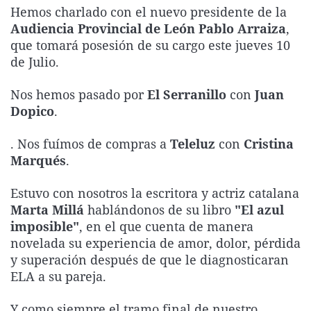
Hemos charlado con el nuevo presidente de la
La rosa de los vientos
Caso
Extremadura
Virales
Audiencia Provincial de León Pablo Arraiza
,
Gente viajera
Retornados
Galicia
Televisión
que tomará posesión de su cargo este jueves 10
de Julio.
Como el perro y el gat
Equipo de investigaci
La Rioja
Elecciones
Operación Viuda Negr
Navarra
Nos hemos pasado por
El Serranillo
con
Juan
País Vasco
Dopico
.
. Nos fuímos de compras a
Teleluz
con
Cristina
Marqués
.
Estuvo con nosotros la escritora y actriz catalana
Marta Millá
hablándonos de su libro
"El azul
imposible"
, en el que cuenta de manera
novelada su experiencia de amor, dolor, pérdida
y superación después de que le diagnosticaran
ELA a su pareja.
Y como siempre el tramo final de nuestro