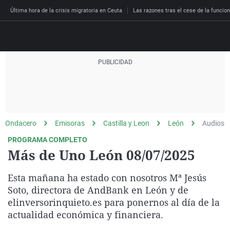
Última hora de la crisis migratoria en Ceuta
Las razones tras el cese de la funcion
Directo
Programas
Podcast
Más de uno
Los Perseguidos
Andalucía
Fútbol
Sociedad
Ondacero
Emisoras
Castilla y Leon
León
Audios
España
Por fin
Malas decisiones
Aragón
Baloncesto
Mundo
PROGRAMA COMPLETO
Economía
Julia en la onda
Expedientes del más a
Baleares
Tenis
Salud
Más de Uno León 08/07/2025
Deportes
La brújula
El viaje del Guernica
Cantabria
Motor
Cultura
Esta mañana ha estado con nosotros
Mª Jesús
El tiempo
Radioestadio
Invisibles
Cataluña
Ciencia y Tecnología
Soto
, directora de
AndBank
en León y de
Más noticias
elinversorinquieto.es para ponernos al día de la
Radioestadio noche
Prohibido morirse
Comunidad de Madrid
Gastronomía
actualidad económica y financiera.
El colegio invisible
Esto no ha pasado
Comunitat Valenciana
Medio ambiente