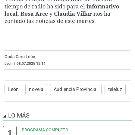
tiempo de radio ha sido para el
informativo
local
,
Rosa Arce
y
Claudia Villar
nos ha
contado las noticias de este martes.
Onda Cero León
León
|
08.07.2025 15:14
León
novela
Audiencia Provincial
teleluz
i
LO MÁS
PROGRAMA COMPLETO