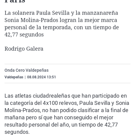
La rosa de los vientos
Caso
Extremadura
Virales
La solanera Paula Sevilla y la manzanareña
Gente viajera
Retornados
Galicia
Televisión
Sonia Molina-Prados logran la mejor marca
Como el perro y el gat
Equipo de investigaci
La Rioja
Elecciones
personal de la temporada, con un tiempo de
42,77 segundos
Operación Viuda Negr
Navarra
País Vasco
Rodrigo Galera
Onda Cero Valdepeñas
Valdepeñas
|
08.08.2024 13:51
Las atletas ciudadrealeñas que han participado en
la categoría del 4x100 relevos, Paula Sevilla y Sonia
Molina-Prados, no han podido clasificar a la final de
mañana pero sí que han conseguido el mejor
resultado personal del año, un tiempo de 42,77
segundos.