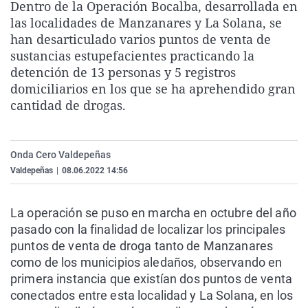
Dentro de la Operación Bocalba, desarrollada en
La rosa de los vientos
Caso
Extremadura
Virales
las localidades de Manzanares y La Solana, se
Gente viajera
Retornados
Galicia
Televisión
han desarticulado varios puntos de venta de
sustancias estupefacientes practicando la
Como el perro y el gat
Equipo de investigaci
La Rioja
Elecciones
detención de 13 personas y 5 registros
Operación Viuda Negr
Navarra
domiciliarios en los que se ha aprehendido gran
cantidad de drogas.
País Vasco
Onda Cero Valdepeñas
Valdepeñas
|
08.06.2022 14:56
La operación se puso en marcha en octubre del año
pasado con la finalidad de localizar los principales
puntos de venta de droga tanto de Manzanares
como de los municipios aledaños, observando en
primera instancia que existían dos puntos de venta
conectados entre esta localidad y La Solana, en los