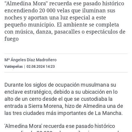
"Almedina Mora" recuerda ese pasado histórico
La rosa de los vientos
Caso
Extremadura
Virales
encendiendo 20 000 velas que iluminan sus
Gente viajera
Retornados
Galicia
Televisión
noches y aportan una luz especial a este
pequeño municipio. El ambiente se completa
Como el perro y el gat
Equipo de investigaci
La Rioja
Elecciones
con música, danza, pasacalles o espectáculos de
Operación Viuda Negr
Navarra
fuego
País Vasco
Mª Ángeles Díaz Madroñero
Valdepeñas
|
02.08.2024 14:23
Durante los siglos de ocupación musulmana su
enclave estratégico, debido a su ubicación en lo
alto de un cerro desde el que se custodiaba la
entrada a Sierra Morena, hizo de Almedina una de
las tres ciudades más importantes de La Mancha.
'Almedina Mora' recuerda ese pasado histórico