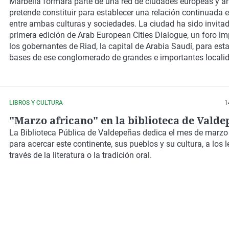
sociedades y culturas favoreciendo las inv
Marbella formará parte de una
red
de ciudades europeas y
á
pretende constituir para establecer una relación continuada 
en todas las localidades
entre ambas culturas y sociedades. La ciudad ha sido invitad
primera edición de Arab European Cities Dialogue, un
foro
im
los gobernantes de Riad, la capital de
Arabia Saudí
, para est
bases de ese conglomerado de grandes e importantes locali
LIBROS Y CULTURA
1
"Marzo africano" en la biblioteca de Vald
La Biblioteca Pública de Valdepeñas dedica el mes de marzo 
para acercar este continente, sus pueblos y su cultura, a los l
través de la literatura o la tradición oral.