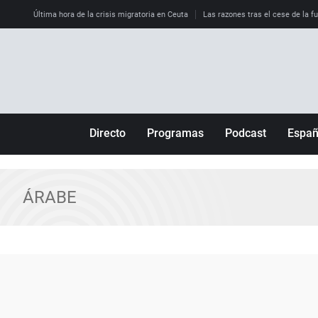
Última hora de la crisis migratoria en Ceuta
Las razones tras el cese de la f
Directo
Programas
Podcast
Espa
Más de uno
Los Perseguidos
Andalucía
Por fin
Malas decisiones
Aragón
ÁRABE
Julia en la onda
Expedientes del más allá
Baleares
La brújula
El viaje del Guernica
Cantabria
Radioestadio
Invisibles
Cataluña
Radioestadio noche
Prohibido morirse
Comunidad de M
El colegio invisible
Esto no ha pasado
Comunitat Vale