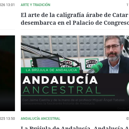
026 13:01
ARTE Y TRADICIÓN
1
El arte de la caligrafía árabe de Catar
desembarca en el Palacio de Congres
Córdoba
025 13:50
ANDALUCÍA ANCESTRAL
0
La Brújula de Andalucía. Andalucía A