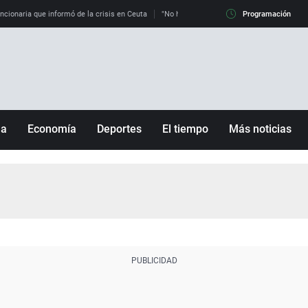
uncionaria que informó de la crisis en Ceuta
"No hay mafias, que no nos engañen": exper
Programación
ña
Economía
Deportes
El tiempo
Más noticias
Fútbol
Sociedad
Baloncesto
Mundo
Tenis
Salud
Motor
Cultura
Ciencia y Tecnología
adrid
Gastronomía
nciana
Medio ambiente