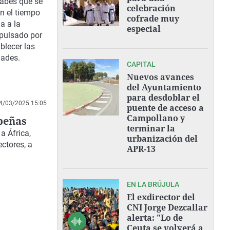
ersiones
rabes
que se
celebración
en el tiempo
cofrade muy
a a la
especial
pulsado por
ablecer las
dades.
CAPITAL
Nuevos avances
del Ayuntamiento
para desdoblar el
4/03/2025 15:05
puente de acceso a
Campollano y
epeñas
terminar la
a África,
urbanización del
ectores, a
APR-13
EN LA BRÚJULA
El exdirector del
CNI Jorge Dezcallar
alerta: "Lo de
Ceuta se volverá a