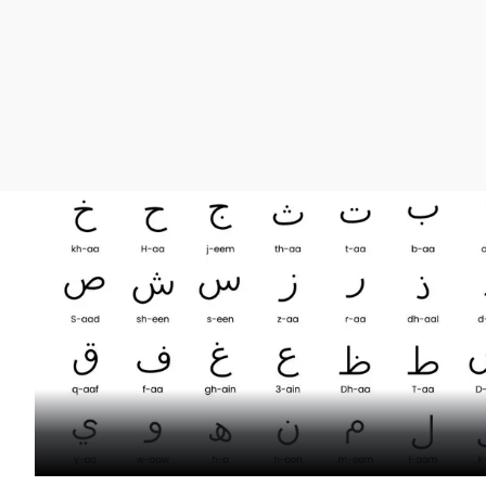
La rosa de los vientos
Caso
Extremadura
Gente viajera
Retornados
Galicia
Como el perro y el
Equipo de investigación
La Rioja
gato
Operación Viuda
Navarra
Negra
País Vasco