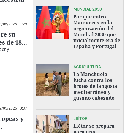
MUNDIAL 2030
Por qué entró
Marruecos en la
8/05/2025 11:29
organización del
re su
Mundial 2030 que
inicialmente era de
es de 18 a
España y Portugal
der y
AGRICULTURA
La Manchuela
lucha contra los
brotes de langosta
mediterránea y
gusano cabezudo
9/05/2025 10:37
ropeas y
LIÉTOR
Liétor se prepara
para una