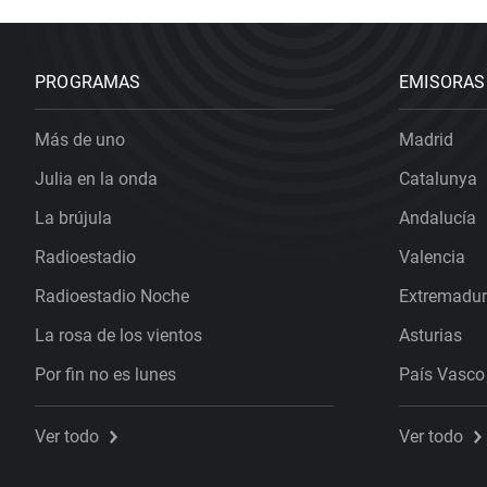
PROGRAMAS
EMISORAS
Más de uno
Madrid
Julia en la onda
Catalunya
La brújula
Andalucía
Radioestadio
Valencia
Radioestadio Noche
Extremadu
La rosa de los vientos
Asturias
Por fin no es lunes
País Vasco
Ver todo
Ver todo