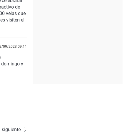
e celebrarán
ractivo de
000 velas que
s visiten el
2/09/2023 09:11
s
l domingo y
siguiente