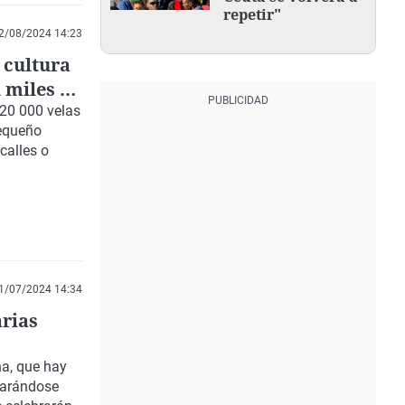
repetir"
2/08/2024 14:23
 cultura
 miles de
 20 000 velas
pequeño
calles o
1/07/2024 14:34
arias
na, que hay
parándose