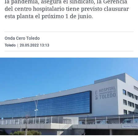
la pandemia, asegura el sindicato, la Gerencia
La rosa de los vientos
Caso
Extremadura
Virales
del centro hospitalario tiene previsto clausurar
esta planta el próximo 1 de junio.
Gente viajera
Retornados
Galicia
Televisión
Como el perro y el gat
Equipo de investigaci
La Rioja
Elecciones
Operación Viuda Negr
Navarra
Onda Cero Toledo
Toledo
|
20.05.2022 13:13
País Vasco