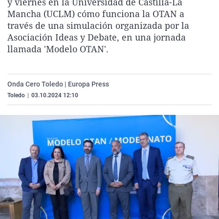
y viernes en la Universidad de Castilla-La
La rosa de los vientos
Caso
Extremadura
Virales
Mancha (UCLM) cómo funciona la OTAN a
través de una simulación organizada por la
Gente viajera
Retornados
Galicia
Televisión
Asociación Ideas y Debate, en una jornada
Como el perro y el gat
Equipo de investigaci
La Rioja
Elecciones
llamada 'Modelo OTAN'.
Operación Viuda Negr
Navarra
País Vasco
Onda Cero Toledo | Europa Press
Toledo
|
03.10.2024 12:10