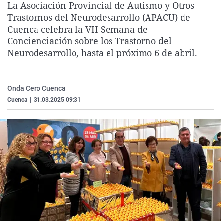
La Asociación Provincial de Autismo y Otros
La rosa de los vientos
Caso
Extremadura
Virales
Trastornos del Neurodesarrollo (APACU) de
Gente viajera
Retornados
Galicia
Televisión
Cuenca celebra la VII Semana de
Concienciación sobre los Trastorno del
Como el perro y el gat
Equipo de investigaci
La Rioja
Elecciones
Neurodesarrollo, hasta el próximo 6 de abril.
Operación Viuda Negr
Navarra
País Vasco
Onda Cero Cuenca
Cuenca
|
31.03.2025 09:31