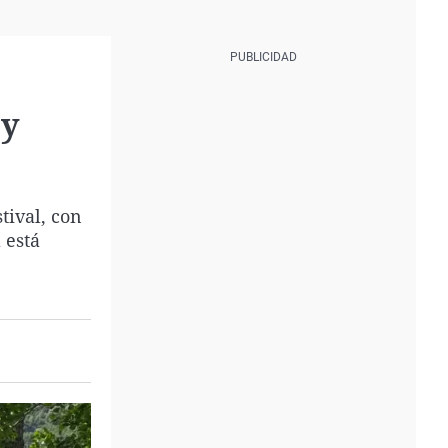
 y
tival, con
 está