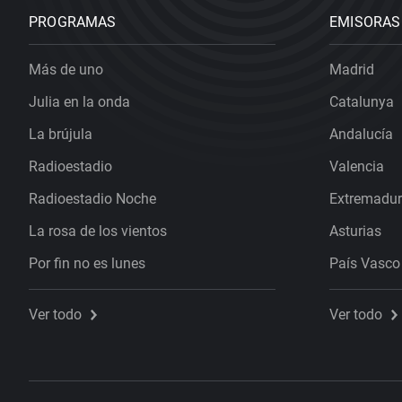
PROGRAMAS
EMISORAS
Más de uno
Madrid
Julia en la onda
Catalunya
La brújula
Andalucía
Radioestadio
Valencia
Radioestadio Noche
Extremadu
La rosa de los vientos
Asturias
Por fin no es lunes
País Vasco
Ver todo
Ver todo