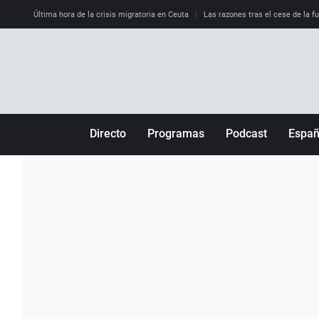
Última hora de la crisis migratoria en Ceuta
Las razones tras el cese de la f
Directo
Programas
Podcast
Espa
Más de uno
Los Perseguidos
Andalucía
Por fin
Malas decisiones
Aragón
Julia en la onda
Expedientes del más allá
Baleares
La brújula
El viaje del Guernica
Cantabria
Radioestadio
Invisibles
Cataluña
Radioestadio noche
Prohibido morirse
Comunidad de M
El colegio invisible
Esto no ha pasado
Comunitat Vale