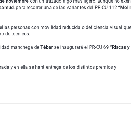
 de noviembre
con un trazado algo más ligero, aunque no exen
eamud
, para recorrer una de las variantes del PR-CU 112
“Moli
uellas personas con movilidad reducida o deficiencia visual qu
po de técnicos.
alidad manchega de
Tébar
se inaugurará el PR-CU 69
“Riscas y
rada y en ella se hará entrega de los distintos premios y