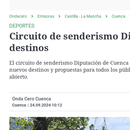
La rosa de los vientos
Caso
Extremadura
Gente viajera
Retornados
Galicia
Ondacero
Emisoras
Castilla - La Mancha
Cuenca
Como el perro y el
Equipo de investigación
La Rioja
DEPORTES
gato
Circuito de senderismo D
Operación Viuda
Navarra
Negra
País Vasco
destinos
El circuito de senderismo Diputación de Cuenca r
nuevos destinos y propuestas para todos los públi
abierto.
Onda Cero Cuenca
Cuenca
|
24.09.2024 10:12