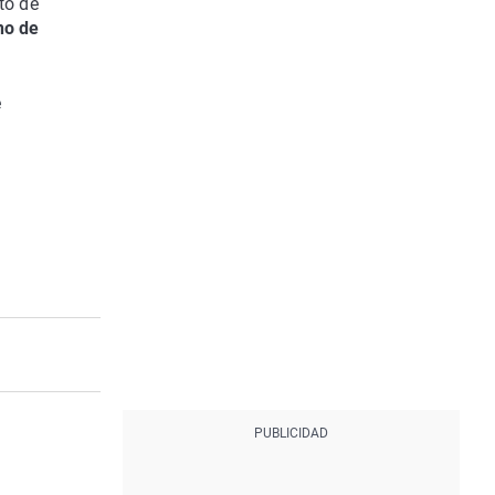
to de
no de
e