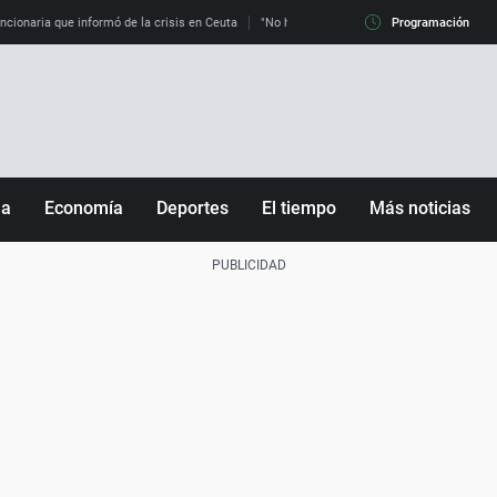
uncionaria que informó de la crisis en Ceuta
"No hay mafias, que no nos engañen": exper
Programación
ña
Economía
Deportes
El tiempo
Más noticias
Fútbol
Sociedad
Baloncesto
Mundo
Tenis
Salud
Motor
Cultura
Ciencia y Tecnología
adrid
Gastronomía
nciana
Medio ambiente