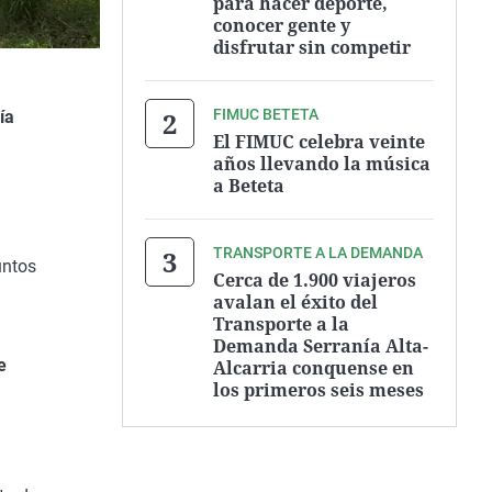
para hacer deporte,
conocer gente y
disfrutar sin competir
FIMUC BETETA
ía
El FIMUC celebra veinte
años llevando la música
a Beteta
TRANSPORTE A LA DEMANDA
untos
Cerca de 1.900 viajeros
avalan el éxito del
Transporte a la
Demanda Serranía Alta-
e
Alcarria conquense en
los primeros seis meses