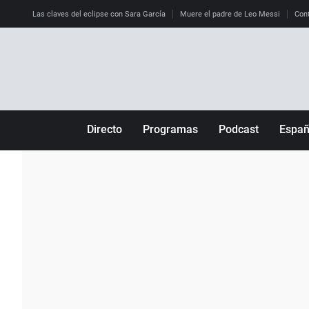
Las claves del eclipse con Sara García
Muere el padre de Leo Messi
Cont
Directo
Programas
Podcast
Espa
Más de uno
Los Perseguidos
Andalucía
Por fin
Malas decisiones
Aragón
Julia en la onda
Expedientes del más allá
Baleares
La brújula
El viaje del Guernica
Cantabria
Radioestadio
Invisibles
Cataluña
Radioestadio noche
Prohibido morirse
Comunidad de M
El colegio invisible
Esto no ha pasado
Comunitat Vale