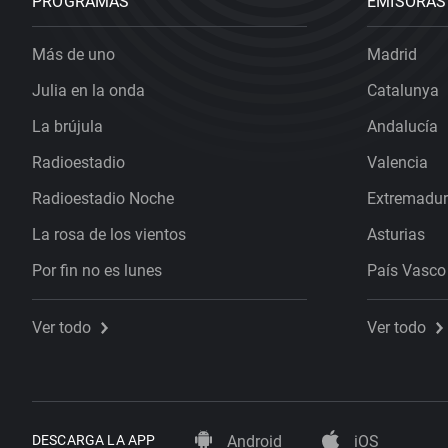
PROGRAMAS
EMISORAS
Más de uno
Madrid
Julia en la onda
Catalunya
La brújula
Andalucía
Radioestadio
Valencia
Radioestadio Noche
Extremadu
La rosa de los vientos
Asturias
Por fin no es lunes
País Vasco
Ver todo
Ver todo
DESCARGA LA APP
Android
iOS