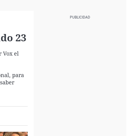
ado 23
 Vox el
onal, para
 saber