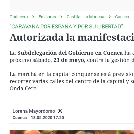
La rosa de los vientos
Caso
Extremadura
Gente viajera
Retornados
Galicia
Ondacero
Emisoras
Castilla - La Mancha
Cuenca
Como el perro y el
Equipo de investigación
La Rioja
"CARAVANA POR ESPAÑA Y POR SU LIBERTAD"
gato
Autorizada la manifestac
Operación Viuda
Navarra
Negra
País Vasco
La
Subdelegación del Gobierno en Cuenca
ha a
próximo sábado,
23 de mayo,
contra la gestión d
La marcha en la capital conquense está previsto 
recorrer varias calles del centro de la capital y
Onda Cero.
Lorena Mayordomo
Cuenca
|
18.05.2020 17:20