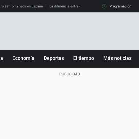
roles fronterizos en España
La diferencia entre observar el eclipse al 99% y al 100%
Programación
ña
Economía
Deportes
El tiempo
Más noticias
Fútbol
Sociedad
Baloncesto
Mundo
Tenis
Salud
Motor
Cultura
Ciencia y Tecnología
adrid
Gastronomía
nciana
Medio ambiente