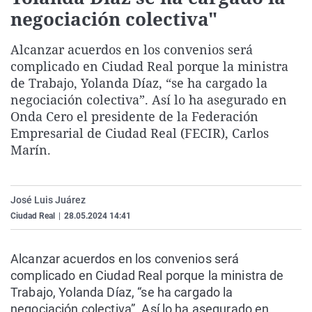
La rosa de los vientos
Caso
Extremadura
Virales
negociación colectiva"
Gente viajera
Retornados
Galicia
Televisión
Alcanzar acuerdos en los convenios será
Como el perro y el gat
Equipo de investigaci
La Rioja
Elecciones
complicado en Ciudad Real porque la ministra
de Trabajo, Yolanda Díaz, “se ha cargado la
Operación Viuda Negr
Navarra
negociación colectiva”. Así lo ha asegurado en
País Vasco
Onda Cero el presidente de la Federación
Empresarial de Ciudad Real (FECIR), Carlos
Marín.
José Luis Juárez
Ciudad Real
|
28.05.2024 14:41
Alcanzar acuerdos en los convenios será
complicado en Ciudad Real porque la ministra de
Trabajo, Yolanda Díaz, “se ha cargado la
negociación colectiva”. Así lo ha asegurado en