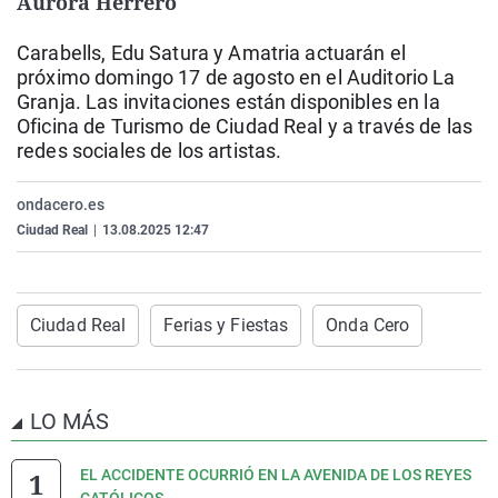
Aurora Herrero
La rosa de los vientos
Caso
Extremadura
Virales
Carabells, Edu Satura y Amatria actuarán el
Gente viajera
Retornados
Galicia
Televisión
próximo domingo 17 de agosto en el Auditorio La
Como el perro y el gat
Equipo de investigaci
La Rioja
Elecciones
Granja. Las invitaciones están disponibles en la
Oficina de Turismo de Ciudad Real y a través de las
Operación Viuda Negr
Navarra
redes sociales de los artistas.
País Vasco
ondacero.es
Ciudad Real
|
13.08.2025 12:47
Ciudad Real
Ferias y Fiestas
Onda Cero
LO MÁS
EL ACCIDENTE OCURRIÓ EN LA AVENIDA DE LOS REYES