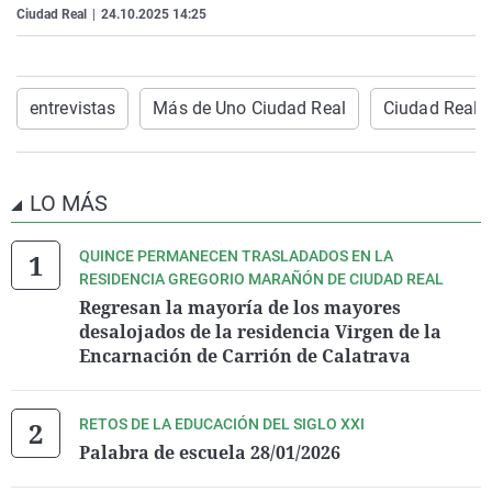
Ciudad Real
|
24.10.2025 14:25
La rosa de los vientos
Caso
Extremadura
Virales
Gente viajera
Retornados
Galicia
Televisión
Como el perro y el gat
Equipo de investigaci
La Rioja
Elecciones
entrevistas
Más de Uno Ciudad Real
Ciudad Real
Operación Viuda Negr
Navarra
País Vasco
LO MÁS
QUINCE PERMANECEN TRASLADADOS EN LA
RESIDENCIA GREGORIO MARAÑÓN DE CIUDAD REAL
Regresan la mayoría de los mayores
desalojados de la residencia Virgen de la
Encarnación de Carrión de Calatrava
RETOS DE LA EDUCACIÓN DEL SIGLO XXI
Palabra de escuela 28/01/2026