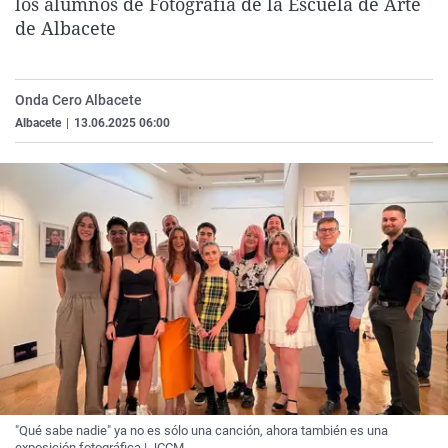
los alumnos de Fotografía de la Escuela de Arte
La rosa de los vientos
Caso
Extremadura
Virales
de Albacete
Gente viajera
Retornados
Galicia
Televisión
Como el perro y el gat
Equipo de investigaci
La Rioja
Elecciones
Onda Cero Albacete
Operación Viuda Negr
Navarra
Albacete
|
13.06.2025 06:00
País Vasco
"Qué sabe nadie" ya no es sólo una canción, ahora también es una
exposición fotográfica | JCCM