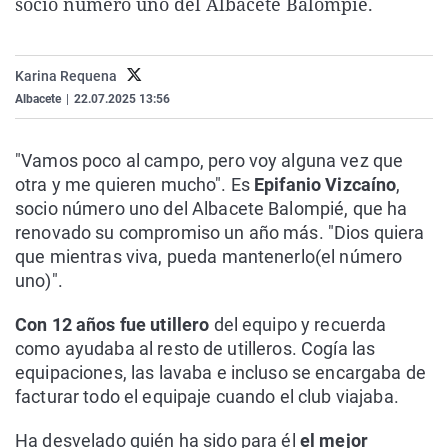
socio número uno del Albacete Balompié.
La rosa de los vientos
Caso
Extremadura
Virales
Gente viajera
Retornados
Galicia
Televisión
Karina Requena
Como el perro y el gat
Equipo de investigaci
La Rioja
Elecciones
Albacete
|
22.07.2025 13:56
Operación Viuda Negr
Navarra
País Vasco
"Vamos poco al campo, pero voy alguna vez que
otra y me quieren mucho". Es
Epifanio Vizcaíno
,
socio número uno del Albacete Balompié, que ha
renovado su compromiso un año más. "Dios quiera
que mientras viva, pueda mantenerlo(el número
uno)".
Con 12 años fue utillero
del equipo y recuerda
como ayudaba al resto de utilleros. Cogía las
equipaciones, las lavaba e incluso se encargaba de
facturar todo el equipaje cuando el club viajaba.
Ha desvelado quién ha sido para él
el mejor