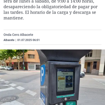
será de lunes a sábado, de 9:00 a 14:00 horas,
La rosa de los vientos
Caso
Extremadura
Virales
desapareciendo la obligatoriedad de pagar por
las tardes. El horario de la carga y descarga se
Gente viajera
Retornados
Galicia
Televisión
mantiene.
Como el perro y el gat
Equipo de investigaci
La Rioja
Elecciones
Operación Viuda Negr
Navarra
Onda Cero Albacete
País Vasco
Albacete
|
01.07.2025 06:01