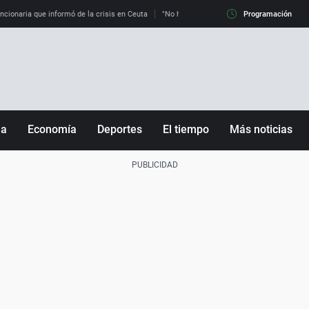
uncionaria que informó de la crisis en Ceuta
"No hay mafias, que no nos engañen": exper
Programación
ña
Economía
Deportes
El tiempo
Más noticias
Fútbol
Sociedad
Baloncesto
Mundo
Tenis
Salud
Motor
Cultura
Ciencia y Tecnología
adrid
Gastronomía
nciana
Medio ambiente