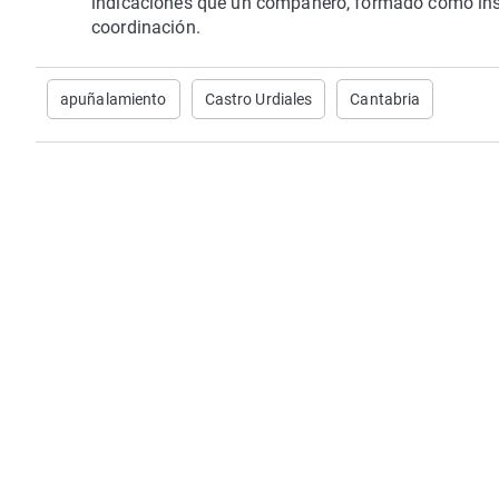
indicaciones que un compañero, formado como instr
coordinación.
apuñalamiento
Castro Urdiales
Cantabria