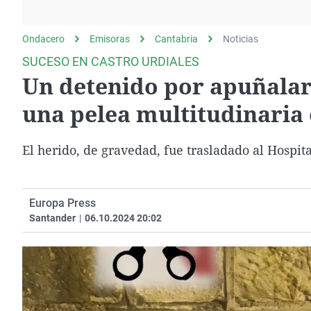
La rosa de los vientos
Caso
Extremadura
Gente viajera
Retornados
Galicia
Ondacero
Emisoras
Cantabria
Noticias
Como el perro y el
Equipo de investigación
La Rioja
SUCESO EN CASTRO URDIALES
gato
Un detenido por apuñalar
Operación Viuda
Navarra
Negra
País Vasco
una pelea multitudinaria 
El herido, de gravedad, fue trasladado al Hospit
Europa Press
Santander
|
06.10.2024 20:02