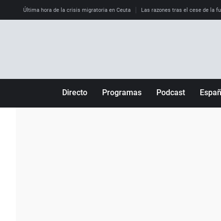
Última hora de la crisis migratoria en Ceuta
Las razones tras el cese de la f
Directo
Programas
Podcast
Espa
Más de uno
Los Perseguidos
Andalucía
Por fin
Malas decisiones
Aragón
Julia en la onda
Expedientes del más allá
Baleares
La brújula
El viaje del Guernica
Cantabria
Radioestadio
Invisibles
Cataluña
Radioestadio noche
Prohibido morirse
Comunidad de M
El colegio invisible
Esto no ha pasado
Comunitat Vale