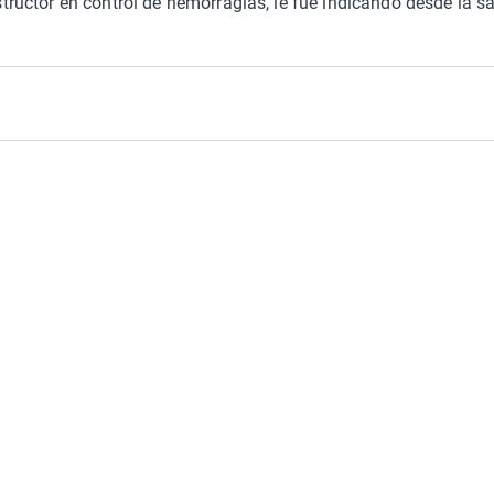
uctor en control de hemorragias, le fue indicando desde la sa