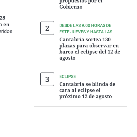
propuestos por el
Gobierno
 28
a
en
DESDE LAS 9.00 HORAS DE
eridos
ESTE JUEVES Y HASTA LAS
9.00 HORAS DEL VIERNES
Cantabria sortea 130
plazas para observar en
barco el eclipse del 12 de
agosto
ECLIPSE
Cantabria se blinda de
cara al eclipse el
próximo 12 de agosto