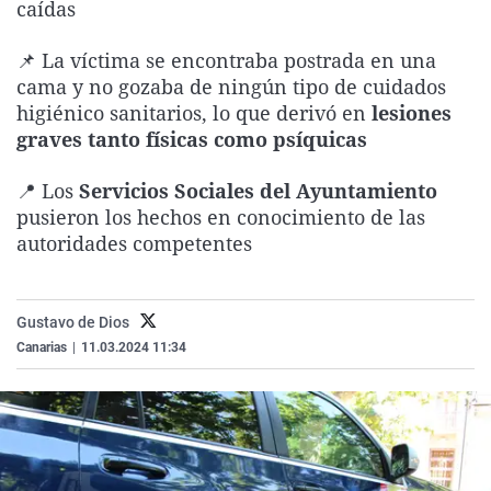
caídas
La rosa de los vientos
Caso
Extremadura
Virales
Gente viajera
Retornados
Galicia
Televisión
📌 La víctima se encontraba postrada en una
cama y no gozaba de ningún tipo de cuidados
Como el perro y el gat
Equipo de investigaci
La Rioja
Elecciones
higiénico sanitarios, lo que derivó en
lesiones
Operación Viuda Negr
Navarra
graves tanto físicas como psíquicas
País Vasco
📍 Los
Servicios Sociales del Ayuntamiento
pusieron los hechos en conocimiento de las
autoridades competentes
Gustavo de Dios
Canarias
|
11.03.2024 11:34