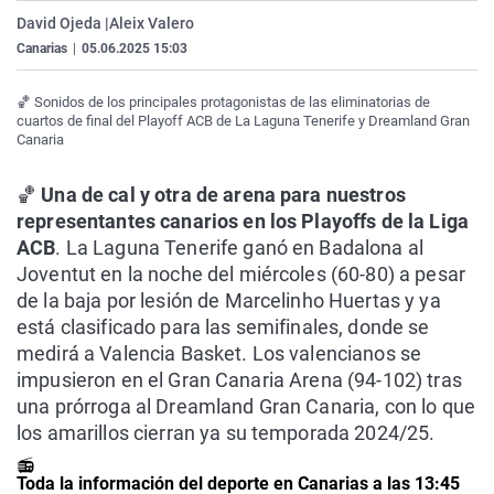
La rosa de los vientos
Caso
Extremadura
Virales
David Ojeda |
Aleix Valero
Canarias
|
05.06.2025 15:03
Gente viajera
Retornados
Galicia
Televisión
Como el perro y el gat
Equipo de investigaci
La Rioja
Elecciones
🏀 Sonidos de los principales protagonistas de las eliminatorias de
cuartos de final del Playoff ACB de La Laguna Tenerife y Dreamland Gran
Operación Viuda Negr
Navarra
Canaria
País Vasco
🏀
Una de cal y otra de arena para nuestros
representantes canarios en los Playoffs de la Liga
ACB
. La Laguna Tenerife ganó en Badalona al
Joventut en la noche del miércoles (60-80) a pesar
de la baja por lesión de Marcelinho Huertas y ya
está clasificado para las semifinales, donde se
medirá a Valencia Basket. Los valencianos se
impusieron en el Gran Canaria Arena (94-102) tras
una prórroga al Dreamland Gran Canaria, con lo que
los amarillos cierran ya su temporada 2024/25.
📻
Toda la información del deporte en Canarias a las 13:45