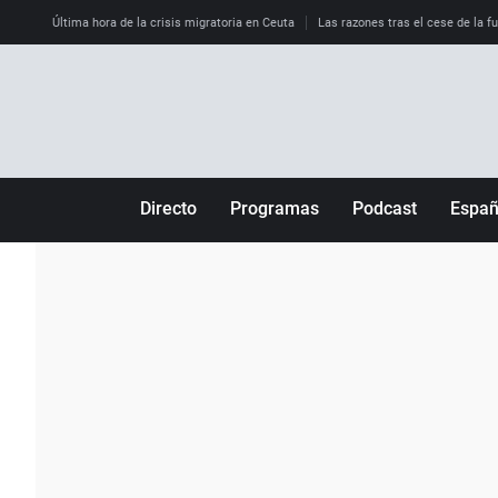
Última hora de la crisis migratoria en Ceuta
Las razones tras el cese de la f
Directo
Programas
Podcast
Espa
Más de uno
Los Perseguidos
Andalucía
Por fin
Malas decisiones
Aragón
Julia en la onda
Expedientes del más allá
Baleares
La brújula
El viaje del Guernica
Cantabria
Radioestadio
Invisibles
Cataluña
Radioestadio noche
Prohibido morirse
Comunidad de M
El colegio invisible
Esto no ha pasado
Comunitat Vale