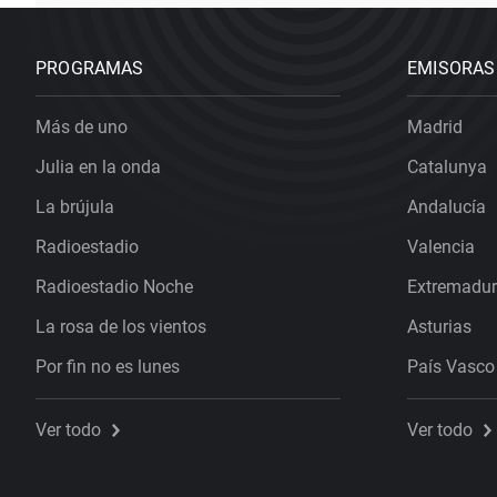
PROGRAMAS
EMISORAS
Más de uno
Madrid
Julia en la onda
Catalunya
La brújula
Andalucía
Radioestadio
Valencia
Radioestadio Noche
Extremadu
La rosa de los vientos
Asturias
Por fin no es lunes
País Vasco
Ver todo
Ver todo