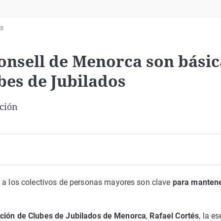
Virales
Televisión
as
Elecciones
onsell de Menorca son básic
bes de Jubilados
ción
r
a los colectivos de personas mayores son clave
para mantene
ación de Clubes de Jubilados de Menorca
,
Rafael Cortés
, la e