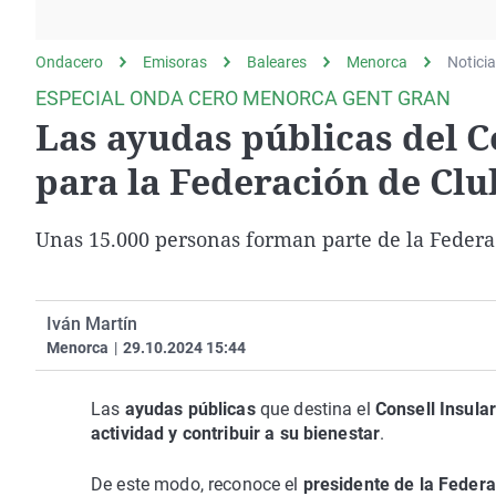
La rosa de los vientos
Caso
Extremadura
Gente viajera
Retornados
Galicia
Ondacero
Emisoras
Baleares
Menorca
Notici
Como el perro y el
Equipo de investigación
La Rioja
ESPECIAL ONDA CERO MENORCA GENT GRAN
gato
Las ayudas públicas del C
Operación Viuda
Navarra
Negra
País Vasco
para la Federación de Clu
Unas 15.000 personas forman parte de la Federa
Iván Martín
Menorca
|
29.10.2024 15:44
Las
ayudas públicas
que destina el
Consell Insula
actividad y contribuir a su bienestar
.
De este modo, reconoce el
presidente de la Feder