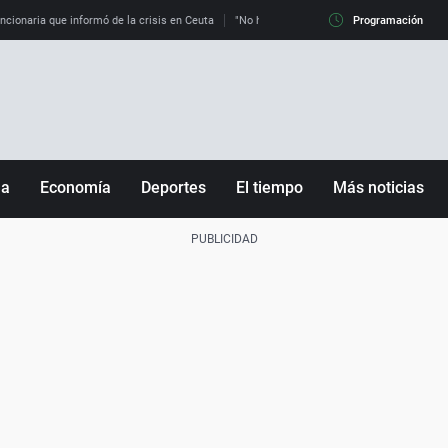
uncionaria que informó de la crisis en Ceuta
"No hay mafias, que no nos engañen": exper
Programación
ña
Economía
Deportes
El tiempo
Más noticias
Fútbol
Sociedad
Baloncesto
Mundo
Tenis
Salud
Motor
Cultura
Ciencia y Tecnología
adrid
Gastronomía
nciana
Medio ambiente