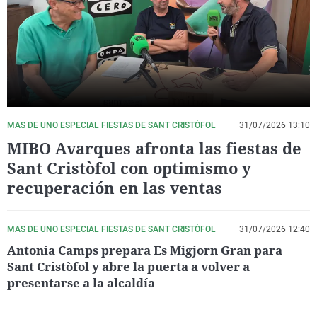
La rosa de los vientos
Caso
Extremadura
Virales
Gente viajera
Retornados
Galicia
Televisión
Como el perro y el gat
Equipo de investigaci
La Rioja
Elecciones
Operación Viuda Negr
Navarra
País Vasco
MAS DE UNO ESPECIAL FIESTAS DE SANT CRISTÒFOL
31/07/2026 13:10
MIBO Avarques afronta las fiestas de
Sant Cristòfol con optimismo y
recuperación en las ventas
MAS DE UNO ESPECIAL FIESTAS DE SANT CRISTÒFOL
31/07/2026 12:40
Antonia Camps prepara Es Migjorn Gran para
Sant Cristòfol y abre la puerta a volver a
presentarse a la alcaldía