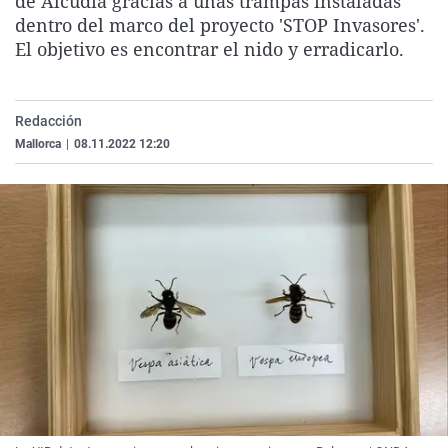
de Alcudia gracias a unas trampas instaladas
La rosa de los vientos
Caso
Extremadura
Virales
dentro del marco del proyecto 'STOP Invasores'.
El objetivo es encontrar el nido y erradicarlo.
Gente viajera
Retornados
Galicia
Televisión
Como el perro y el gat
Equipo de investigaci
La Rioja
Elecciones
Operación Viuda Negr
Navarra
Redacción
Mallorca
|
08.11.2022 12:20
País Vasco