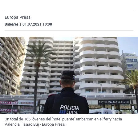
La rosa de los vientos
Caso
Extremadura
Virales
Gente viajera
Retornados
Galicia
Televisión
Europa Press
Baleares
|
01.07.2021 10:08
Como el perro y el gat
Equipo de investigaci
La Rioja
Elecciones
Operación Viuda Negr
Navarra
País Vasco
Un total de 165 jóvenes del 'hotel puente' embarcan en el ferry hacia
Valencia | Isaac Buj - Europa Press