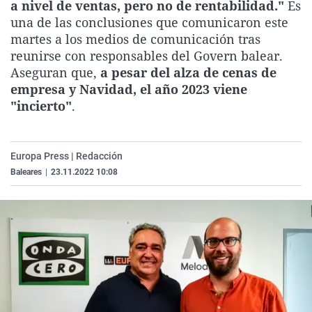
a nivel de ventas, pero no de rentabilidad."
Es
La rosa de los vientos
Caso
Extremadura
Virales
una de las conclusiones que comunicaron este
Gente viajera
Retornados
Galicia
Televisión
martes a los medios de comunicación tras
reunirse con responsables del Govern balear.
Como el perro y el gat
Equipo de investigaci
La Rioja
Elecciones
Aseguran que,
a pesar del alza de cenas de
Operación Viuda Negr
Navarra
empresa y Navidad, el año 2023 viene
"incierto"
.
País Vasco
Europa Press | Redacción
Baleares
|
23.11.2022 10:08