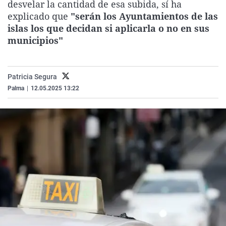
desvelar la cantidad de esa subida, sí ha
La rosa de los vientos
Caso
Extremadura
Virales
explicado que
"serán los Ayuntamientos de las
Gente viajera
Retornados
Galicia
Televisión
islas los que decidan si aplicarla o no en sus
municipios"
Como el perro y el gat
Equipo de investigaci
La Rioja
Elecciones
Operación Viuda Negr
Navarra
Patricia Segura
País Vasco
Palma
|
12.05.2025 13:22