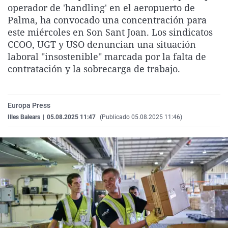
operador de 'handling' en el aeropuerto de
La rosa de los vientos
Caso
Extremadura
Virales
Palma, ha convocado una concentración para
Gente viajera
Retornados
Galicia
Televisión
este miércoles en Son Sant Joan. Los sindicatos
CCOO, UGT y USO denuncian una situación
Como el perro y el gat
Equipo de investigaci
La Rioja
Elecciones
laboral "insostenible" marcada por la falta de
Operación Viuda Negr
Navarra
contratación y la sobrecarga de trabajo.
País Vasco
Europa Press
Illes Balears
|
05.08.2025 11:47
(Publicado 05.08.2025 11:46)