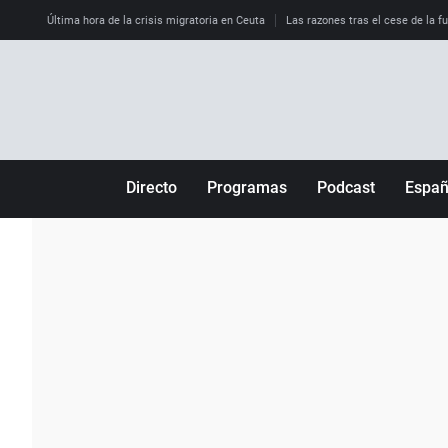
Última hora de la crisis migratoria en Ceuta
Las razones tras el cese de la f
Directo
Programas
Podcast
Espa
Más de uno
Los Perseguidos
Andalucía
Por fin
Malas decisiones
Aragón
Julia en la onda
Expedientes del más allá
Baleares
La brújula
El viaje del Guernica
Cantabria
Radioestadio
Invisibles
Cataluña
Radioestadio noche
Prohibido morirse
Comunidad de M
El colegio invisible
Esto no ha pasado
Comunitat Vale