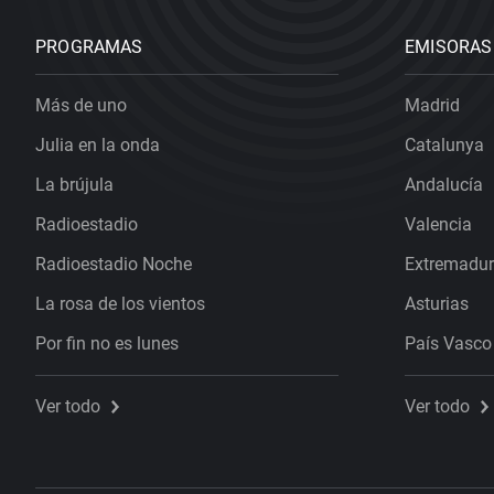
PROGRAMAS
EMISORAS
Más de uno
Madrid
Julia en la onda
Catalunya
La brújula
Andalucía
Radioestadio
Valencia
Radioestadio Noche
Extremadu
La rosa de los vientos
Asturias
Por fin no es lunes
País Vasco
Ver todo
Ver todo