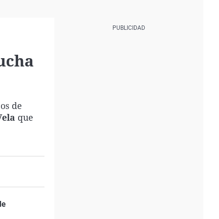
mucha
nos de
Vela
que
de