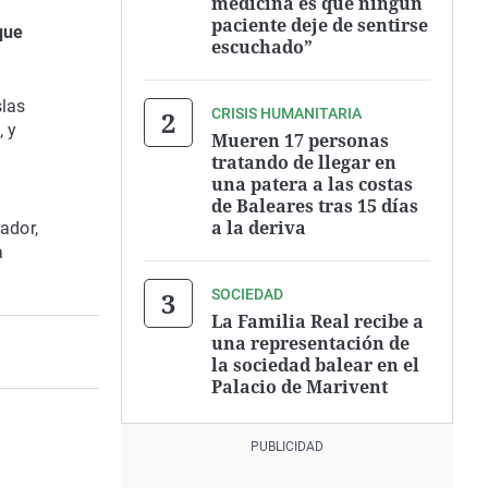
medicina es que ningún
paciente deje de sentirse
que
escuchado”
slas
CRISIS HUMANITARIA
, y
Mueren 17 personas
tratando de llegar en
una patera a las costas
de Baleares tras 15 días
a la deriva
ador,
a
SOCIEDAD
La Familia Real recibe a
una representación de
la sociedad balear en el
Palacio de Marivent