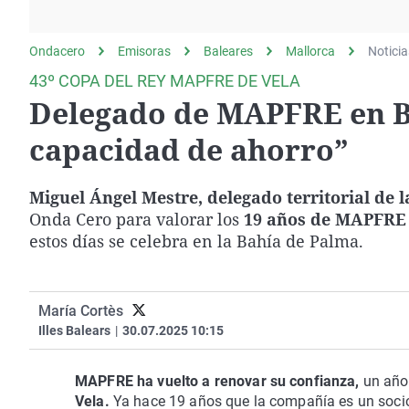
La rosa de los vientos
Caso
Extremadura
Gente viajera
Retornados
Galicia
Ondacero
Emisoras
Baleares
Mallorca
Noticia
Como el perro y el
Equipo de investigación
La Rioja
43º COPA DEL REY MAPFRE DE VELA
gato
Delegado de MAPFRE en Ba
Operación Viuda
Navarra
Negra
País Vasco
capacidad de ahorro”
Miguel Ángel Mestre, delegado territorial de
Onda Cero para valorar los
19 años de MAPFRE c
estos días se celebra en la Bahía de Palma.
María Cortès
Illes Balears
|
30.07.2025 10:15
MAPFRE ha vuelto a renovar su confianza,
un año
Vela.
Ya hace 19 años que la compañía es un socio