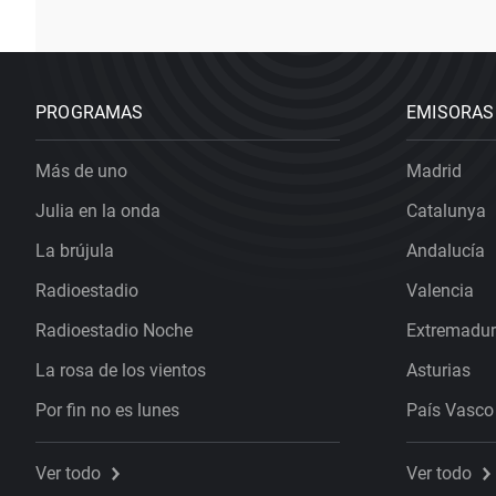
PROGRAMAS
EMISORAS
Más de uno
Madrid
Julia en la onda
Catalunya
La brújula
Andalucía
Radioestadio
Valencia
Radioestadio Noche
Extremadu
La rosa de los vientos
Asturias
Por fin no es lunes
País Vasco
Ver todo
Ver todo