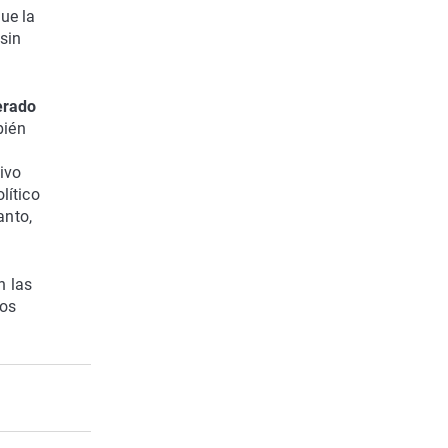
ue la
sin
erado
bién
ivo
lítico
anto,
n las
tos