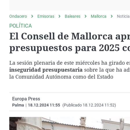
La rosa de los vientos
Caso
Extremadura
Gente viajera
Retornados
Galicia
Ondacero
Emisoras
Baleares
Mallorca
Noticia
Como el perro y el
Equipo de investigación
La Rioja
POLÍTICA
gato
El Consell de Mallorca ap
Operación Viuda
Navarra
Negra
País Vasco
presupuestos para 2025 co
La sesión plenaria de este miércoles ha girado e
inseguridad presupuestaria
sobre la que ha adv
la Comunidad Autónoma como del Estado
Europa Press
Palma
|
18.12.2024 11:55
(Publicado 18.12.2024 11:52)