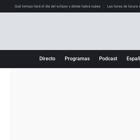
Qué tiempo hará el día del eclipse y dónde habrá nubes
Las horas de locura qu
Directo
Programas
Podcast
Espa
Más de uno
Los Perseguidos
Andalucía
Por fin
Malas decisiones
Aragón
Julia en la onda
Expedientes del más allá
Baleares
La brújula
El viaje del Guernica
Cantabria
Radioestadio
Invisibles
Cataluña
Radioestadio noche
Prohibido morirse
Comunidad de M
El colegio invisible
Esto no ha pasado
Comunitat Vale