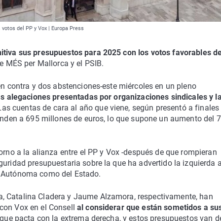
 votos del PP y Vox | Europa Press
itiva sus presupuestos para 2025 con los votos favorables d
de MÉS per Mallorca y el PSIB.
 en contra y dos abstenciones-este miércoles en un pleno
s alegaciones presentadas por organizaciones sindicales y l
Las cuentas de cara al año que viene, según presentó a finales
ienden a 695 millones de euros, lo que supone un aumento del 7
torno a la alianza entre el PP y Vox -después de que rompieran
uridad presupuestaria sobre la que ha advertido la izquierda a
d Autónoma como del Estado.
, Catalina Cladera y Jaume Alzamora, respectivamente, han
con Vox en el Consell
al considerar que están sometidos a su
a que pacta con la extrema derecha, y estos presupuestos van d