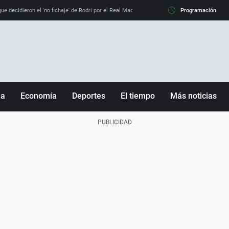
e decidieron el 'no fichaje' de Rodri por el Real Madrid y su 'sí' al Barça
Programación
La llamada de
ña
Economía
Deportes
El tiempo
Más noticias
Fútbol
Sociedad
Baloncesto
Mundo
Tenis
Salud
Motor
Cultura
Ciencia y Tecnología
adrid
Gastronomía
nciana
Medio ambiente