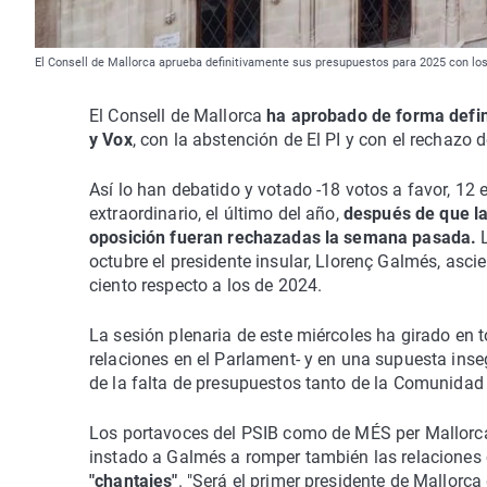
El Consell de Mallorca aprueba definitivamente sus presupuestos para 2025 con los
El Consell de Mallorca
ha aprobado de forma defin
y Vox
, con la abstención de El PI y con el rechazo 
Así lo han debatido y votado -18 votos a favor, 12
extraordinario, el último del año,
después de que la
oposición fueran rechazadas la semana pasada.
octubre el presidente insular, Llorenç Galmés, asc
ciento respecto a los de 2024.
La sesión plenaria de este miércoles ha girado en 
relaciones en el Parlament- y en una supuesta inseg
de la falta de presupuestos tanto de la Comunida
Los portavoces del PSIB como de MÉS per Mallorca
instado a Galmés a romper también las relaciones 
"chantajes"
. "Será el primer presidente de Mallorc