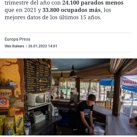
trimestre del año con
24.100 parados menos
La rosa de los vientos
Caso
Extremadura
Virales
que en 2021 y
33.800 ocupados más
, los
Gente viajera
Retornados
Galicia
Televisión
mejores datos de los últimos 15 años.
Como el perro y el gat
Equipo de investigaci
La Rioja
Elecciones
Operación Viuda Negr
Navarra
Europa Press
Illes Balears
|
26.01.2023 14:01
País Vasco