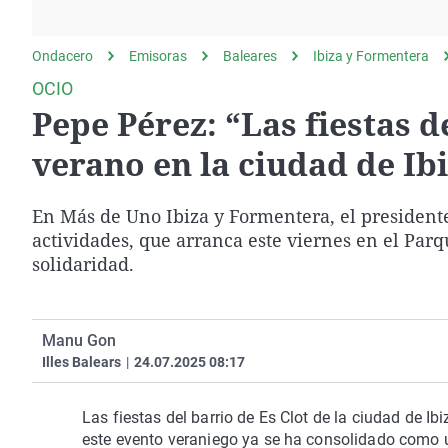
La rosa de los vientos
Caso
Extremadura
Gente viajera
Retornados
Galicia
Ondacero
Emisoras
Baleares
Ibiza y Formentera
Como el perro y el
Equipo de investigación
La Rioja
OCIO
gato
Pepe Pérez: “Las fiestas d
Operación Viuda
Navarra
Negra
País Vasco
verano en la ciudad de Ib
En Más de Uno Ibiza y Formentera, el presidente
actividades, que arranca este viernes en el Parq
solidaridad.
Manu Gon
Illes Balears
|
24.07.2025 08:17
Las fiestas del barrio de Es Clot de la ciudad de I
este evento veraniego ya se ha consolidado como un