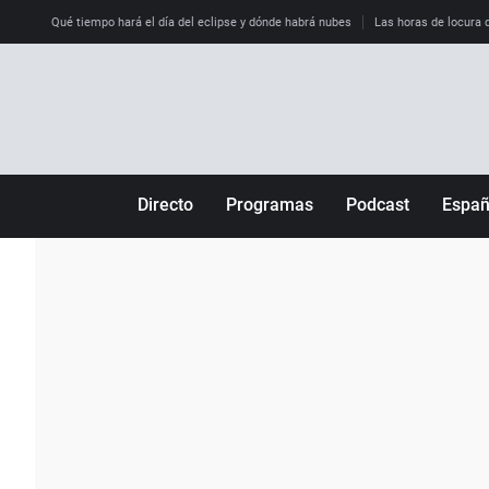
Qué tiempo hará el día del eclipse y dónde habrá nubes
Las horas de locura qu
Directo
Programas
Podcast
Espa
Más de uno
Los Perseguidos
Andalucía
Por fin
Malas decisiones
Aragón
Julia en la onda
Expedientes del más allá
Baleares
La brújula
El viaje del Guernica
Cantabria
Radioestadio
Invisibles
Cataluña
Radioestadio noche
Prohibido morirse
Comunidad de M
El colegio invisible
Esto no ha pasado
Comunitat Vale