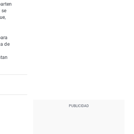
parten
y se
ue,
para
la de
ntan