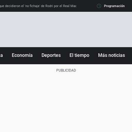
e decidieron el 'no fichaje' de Rodri por el Real Madrid y su 'sí' al Barça
Programación
La llamada de
ña
Economía
Deportes
El tiempo
Más noticias
Fútbol
Sociedad
Baloncesto
Mundo
Tenis
Salud
Motor
Cultura
Ciencia y Tecnología
adrid
Gastronomía
nciana
Medio ambiente