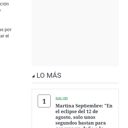
ación
e
as por
ar el
LO MÁS
SALUD
Martina Septiembre: "En
el eclipse del 12 de
agosto, solo unos
segundos bastan para