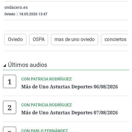
La rosa de los vientos
Caso
Extremadura
Virales
ondacero.es
Oviedo
|
18.05.2026 13:47
Gente viajera
Retornados
Galicia
Televisión
Como el perro y el gat
Equipo de investigaci
La Rioja
Elecciones
Operación Viuda Negr
Navarra
Oviedo
OSPA
mas de uno oviedo
conciertos
País Vasco
Últimos audios
CON PATRICIA RODRÍGUEZ
Más de Uno Asturias Deportes 06/08/2026
CON PATRICIA RODRÍGUEZ
Más de Uno Asturias Deportes 07/08/2026
CON PABLO FERNÁNDEZ