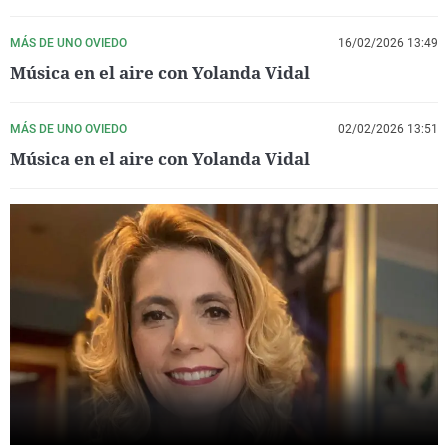
La rosa de los vientos
Caso
Extremadura
Virales
MÁS DE UNO OVIEDO
16/02/2026 13:49
Gente viajera
Retornados
Galicia
Televisión
Música en el aire con Yolanda Vidal
Como el perro y el gat
Equipo de investigaci
La Rioja
Elecciones
Operación Viuda Negr
Navarra
MÁS DE UNO OVIEDO
02/02/2026 13:51
Música en el aire con Yolanda Vidal
País Vasco