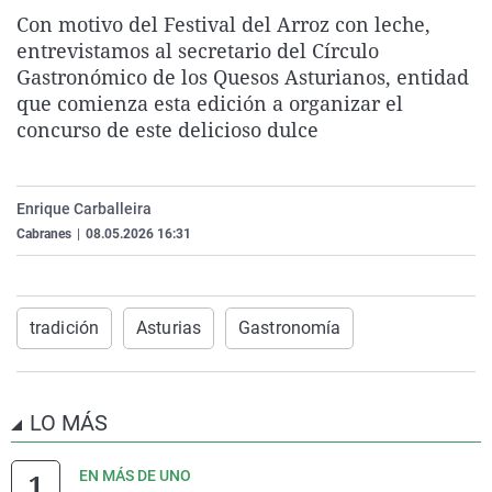
La rosa de los vientos
Caso
Extremadura
Virales
Con motivo del Festival del Arroz con leche,
entrevistamos al secretario del Círculo
Gente viajera
Retornados
Galicia
Televisión
Gastronómico de los Quesos Asturianos, entidad
Como el perro y el gat
Equipo de investigaci
La Rioja
Elecciones
que comienza esta edición a organizar el
concurso de este delicioso dulce
Operación Viuda Negr
Navarra
País Vasco
Enrique Carballeira
Cabranes
|
08.05.2026 16:31
tradición
Asturias
Gastronomía
LO MÁS
EN MÁS DE UNO