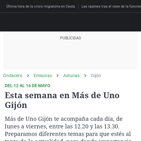
Última hora de la crisis migratoria en Ceuta
Las razones tras el cese de la funcion
Directo
Programas
Podcast
Más de uno
Los Perseguidos
Andalucía
Fútbol
Sociedad
Ondacero
Emisoras
Asturias
Gijón
España
Por fin
Malas decisiones
Aragón
Baloncesto
Mundo
DEL 12 AL 16 DE MAYO
Economía
Julia en la onda
Expedientes del más a
Baleares
Tenis
Salud
Esta semana en Más de Uno
Deportes
Gijón
La brújula
El viaje del Guernica
Cantabria
Motor
Cultura
El tiempo
Radioestadio
Invisibles
Cataluña
Ciencia y Tecnología
Más de Uno Gijón te acompaña cada día, de
Más noticias
Radioestadio noche
Prohibido morirse
Comunidad de Madrid
Gastronomía
lunes a viernes, entre las 12.20 y las 13.30.
Preparamos diferentes temas para que estés al
El colegio invisible
Esto no ha pasado
Comunitat Valenciana
Medio ambiente