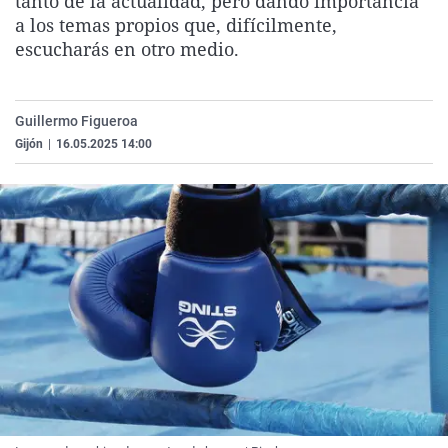
tanto de la actualidad, pero dando importancia
La rosa de los vientos
Caso
Extremadura
Virales
a los temas propios que, difícilmente,
escucharás en otro medio.
Gente viajera
Retornados
Galicia
Televisión
Como el perro y el gat
Equipo de investigaci
La Rioja
Elecciones
Operación Viuda Negr
Navarra
Guillermo Figueroa
Gijón
|
16.05.2025 14:00
País Vasco