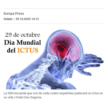
La rosa de los vientos
Caso
Extremadura
Virales
Gente viajera
Retornados
Galicia
Televisión
Europa Press
Oviedo
|
29.10.2025 14:13
Como el perro y el gat
Equipo de investigaci
La Rioja
Elecciones
Operación Viuda Negr
Navarra
País Vasco
La SEN recuerda que uno de cada cuatro españoles padecerá un ictus en
su vida | Onda Cero Segovia