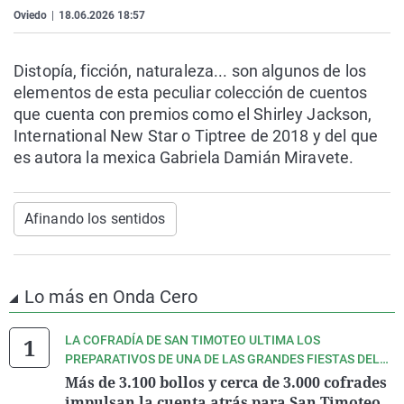
La rosa de los vientos
Caso
Extremadura
Virales
Oviedo
|
18.06.2026 18:57
Gente viajera
Retornados
Galicia
Televisión
Distopía, ficción, naturaleza... son algunos de los
Como el perro y el gat
Equipo de investigaci
La Rioja
Elecciones
elementos de esta peculiar colección de cuentos
Operación Viuda Negr
Navarra
que cuenta con premios como el Shirley Jackson,
International New Star o Tiptree de 2018 y del que
País Vasco
es autora la mexica Gabriela Damián Miravete.
Afinando los sentidos
Lo más en Onda Cero
LA COFRADÍA DE SAN TIMOTEO ULTIMA LOS
PREPARATIVOS DE UNA DE LAS GRANDES FIESTAS DEL
VERANO ASTURIANO.
Más de 3.100 bollos y cerca de 3.000 cofrades
impulsan la cuenta atrás para San Timoteo.