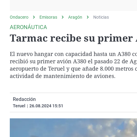
La rosa de los vientos
Caso
Extremadura
Gente viajera
Retornados
Galicia
Ondacero
Emisoras
Aragón
Noticias
Como el perro y el
Equipo de investigación
La Rioja
AERONÁUTICA
gato
Tarmac recibe su primer 
Operación Viuda
Navarra
Negra
País Vasco
El nuevo hangar con capacidad hasta un A380 co
recibió su primer avión A380 el pasado 22 de Ag
aeropuerto de Teruel y que añade 8.000 metros cu
actividad de mantenimiento de aviones.
Redacción
Teruel
|
26.08.2024 15:51