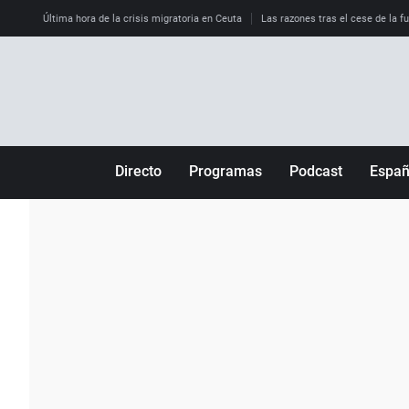
Última hora de la crisis migratoria en Ceuta
Las razones tras el cese de la f
Directo
Programas
Podcast
Espa
Más de uno
Los Perseguidos
Andalucía
Por fin
Malas decisiones
Aragón
Julia en la onda
Expedientes del más allá
Baleares
La brújula
El viaje del Guernica
Cantabria
Radioestadio
Invisibles
Cataluña
Radioestadio noche
Prohibido morirse
Comunidad de M
El colegio invisible
Esto no ha pasado
Comunitat Vale