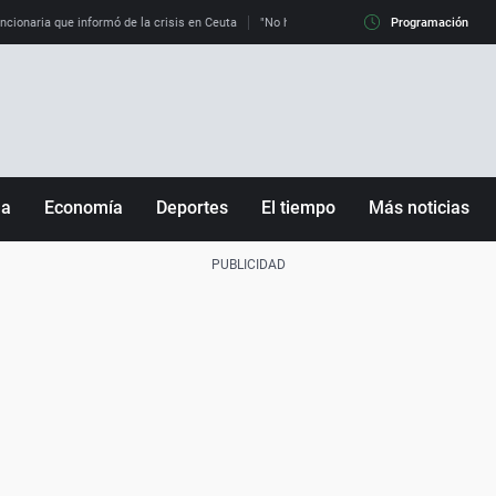
uncionaria que informó de la crisis en Ceuta
"No hay mafias, que no nos engañen": exper
Programación
ña
Economía
Deportes
El tiempo
Más noticias
Fútbol
Sociedad
Baloncesto
Mundo
Tenis
Salud
Motor
Cultura
Ciencia y Tecnología
adrid
Gastronomía
nciana
Medio ambiente