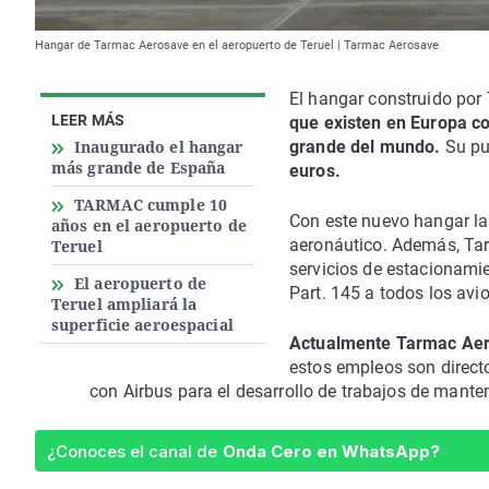
Hangar de Tarmac Aerosave en el aeropuerto de Teruel | Tarmac Aerosave
El hangar construido por
LEER MÁS
que existen en Europa co
Inaugurado el hangar
grande del mundo.
Su pu
más grande de España
euros.
TARMAC cumple 10
Con este nuevo hangar la
años en el aeropuerto de
aeronáutico. Además, Tar
Teruel
servicios de estacionamie
El aeropuerto de
Part. 145 a todos los avi
Teruel ampliará la
superficie aeroespacial
Actualmente Tarmac Aero
estos empleos son directo
con Airbus para el desarrollo de trabajos de mant
¿Conoces el canal de
Onda Cero en WhatsApp?