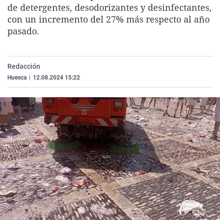
de detergentes, desodorizantes y desinfectantes,
La rosa de los vientos
Caso
Extremadura
Virales
con un incremento del 27% más respecto al año
Gente viajera
Retornados
Galicia
Televisión
pasado.
Como el perro y el gat
Equipo de investigaci
La Rioja
Elecciones
Operación Viuda Negr
Navarra
Redacción
País Vasco
Huesca
|
12.08.2024 15:22