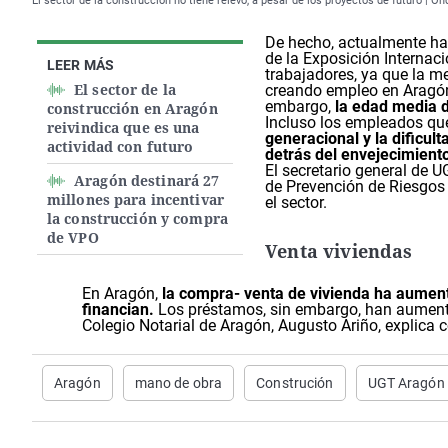
El sector de la construcción no tiene relevo, a pesar de los proyectos de futuro | O
De hecho, actualmente h
de la Exposición Internac
LEER MÁS
trabajadores, ya que la m
El sector de la
creando empleo en Aragón, 
embargo,
la edad media d
construcción en Aragón
Incluso los empleados q
reivindica que es una
generacional y la dificul
actividad con futuro
detrás del envejecimient
El secretario general de U
Aragón destinará 27
de Prevención de Riesgos 
millones para incentivar
el sector.
la construcción y compra
de VPO
Venta viviendas
En Aragón,
la compra- venta de vivienda ha aument
financian.
Los préstamos, sin embargo, han aumenta
Colegio Notarial de Aragón, Augusto Ariño, explica 
Aragón
mano de obra
Construción
UGT Aragón