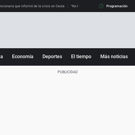
uncionaria que informó de la crisis en Ceuta
"No hay mafias, que no nos engañen": exper
Programación
ña
Economía
Deportes
El tiempo
Más noticias
Fútbol
Sociedad
Baloncesto
Mundo
Tenis
Salud
Motor
Cultura
Ciencia y Tecnología
adrid
Gastronomía
nciana
Medio ambiente