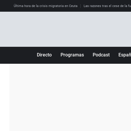
Última hora de la crisis migratoria en Ceuta
Las razones tras el cese de la f
Directo
Programas
Podcast
Espa
Más de uno
Los Perseguidos
Andalucía
Por fin
Malas decisiones
Aragón
Julia en la onda
Expedientes del más allá
Baleares
La brújula
El viaje del Guernica
Cantabria
Radioestadio
Invisibles
Cataluña
Radioestadio noche
Prohibido morirse
Comunidad de M
El colegio invisible
Esto no ha pasado
Comunitat Vale