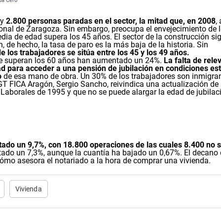
nda Cero
ay
2.800 personas paradas en el sector, la mitad que, en 2008
,
ional de Zaragoza. Sin embargo, preocupa el envejecimiento de 
edia de edad supera los 45 años. El sector de la construcción si
de hecho, la tasa de paro es la más baja de la historia. Sin
e los trabajadores se sitúa entre los 45 y los 49 años.
ue superan los 60 años han aumentado un 24%.
La falta de rele
tad para acceder a una pensión de jubilación en condiciones es
o
de esa mano de obra. Un 30% de los trabajadores son inmigran
GT FICA Aragón, Sergio Sancho, reivindica una actualización de 
Laborales de 1995 y que no se puede alargar la edad de jubilac
ado un 9,7%, con 18.800 operaciones de las cuales 8.400 no 
do un 7,3%, aunque la cuantía ha bajado un 0,67%. El decano 
cómo asesora el notariado a la hora de comprar una vivienda.
Vivienda