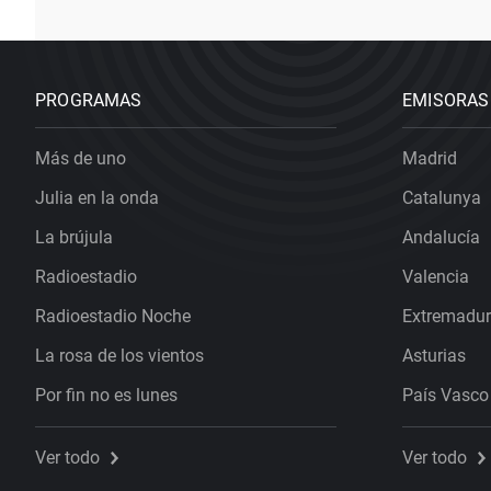
PROGRAMAS
EMISORAS
Más de uno
Madrid
Julia en la onda
Catalunya
La brújula
Andalucía
Radioestadio
Valencia
Radioestadio Noche
Extremadu
La rosa de los vientos
Asturias
Por fin no es lunes
País Vasco
Ver todo
Ver todo