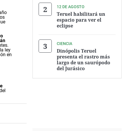
12 DE AGOSTO
 año
Teruel habilitará un
los
espacio para ver el
gue
eclipse
vo
tán
CIENCIA
tes.
la ley
Dinópolis Teruel
ión en
presenta el rastro más
largo de un saurópodo
del Jurásico
se
del