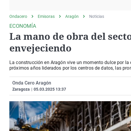
La rosa de los vientos
Caso
Extremadura
Gente viajera
Retornados
Galicia
Ondacero
Emisoras
Aragón
Noticias
Como el perro y el
Equipo de investigación
La Rioja
ECONOMÍA
gato
La mano de obra del secto
Operación Viuda
Navarra
Negra
País Vasco
envejeciendo
La construcción en Aragón vive un momento dulce por la 
próximos años liderados por los centros de datos, las pro
Onda Cero Aragón
Zaragoza
|
05.03.2025 13:37