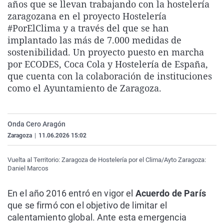
años que se llevan trabajando con la hostelería
La rosa de los vientos
Caso
Extremadura
Virales
zaragozana en el proyecto Hostelería
Gente viajera
Retornados
Galicia
Televisión
#PorElClima y a través del que se han
implantado las más de 7.000 medidas de
Como el perro y el gat
Equipo de investigaci
La Rioja
Elecciones
sostenibilidad. Un proyecto puesto en marcha
Operación Viuda Negr
Navarra
por ECODES, Coca Cola y Hostelería de España,
que cuenta con la colaboración de instituciones
País Vasco
como el Ayuntamiento de Zaragoza.
Onda Cero Aragón
Zaragoza
|
11.06.2026 15:02
Vuelta al Territorio: Zaragoza de Hostelería por el Clima/Ayto Zaragoza:
Daniel Marcos
En el año 2016 entró en vigor el
Acuerdo de París
que se firmó con el objetivo de limitar el
calentamiento global. Ante esta emergencia