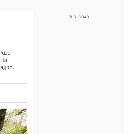
Puro
 la
ragón.