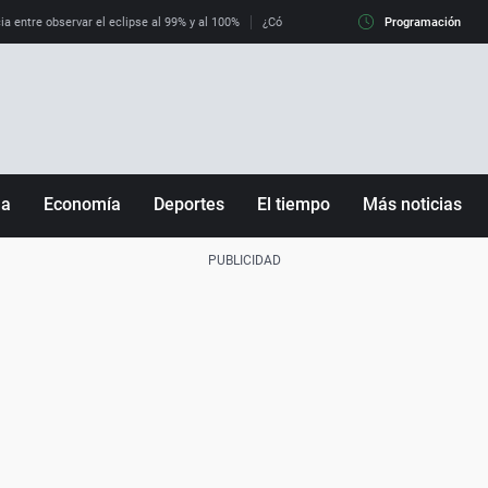
ia entre observar el eclipse al 99% y al 100%
¿Cómo es llegar a Italia con controles fro
Programación
ña
Economía
Deportes
El tiempo
Más noticias
Fútbol
Sociedad
Baloncesto
Mundo
Tenis
Salud
Motor
Cultura
Ciencia y Tecnología
adrid
Gastronomía
nciana
Medio ambiente