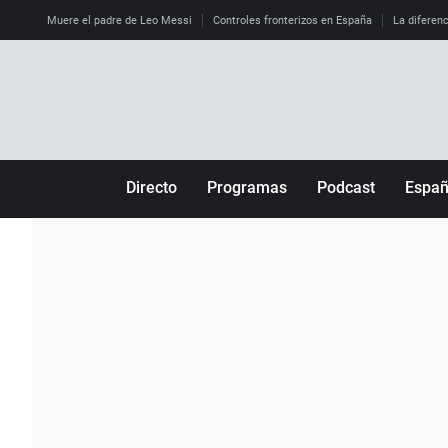
Muere el padre de Leo Messi
Controles fronterizos en España
La diferenc
Directo
Programas
Podcast
Espa
Más de uno
Los Perseguidos
Andalucía
Por fin
Malas decisiones
Aragón
Julia en la onda
Expedientes del más allá
Baleares
La brújula
El viaje del Guernica
Cantabria
Radioestadio
Invisibles
Cataluña
Radioestadio noche
Prohibido morirse
Comunidad de M
El colegio invisible
Esto no ha pasado
Comunitat Vale