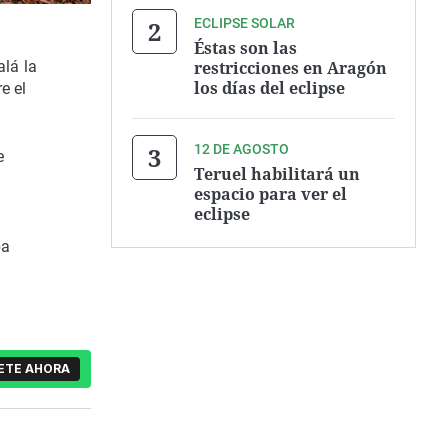
ECLIPSE SOLAR
Éstas son las
restricciones en Aragón
alá la
los días del eclipse
e el
12 DE AGOSTO
e
Teruel habilitará un
espacio para ver el
eclipse
pa
ETE AHORA