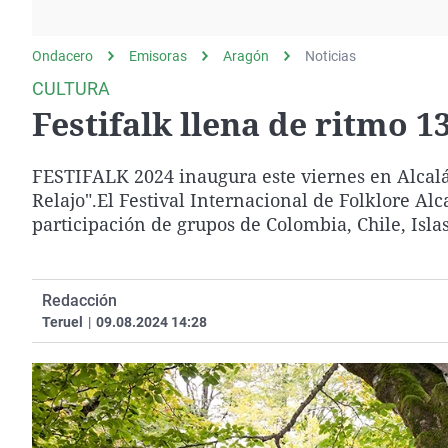
La rosa de los vientos
Caso
Extremadura
Gente viajera
Retornados
Galicia
Ondacero
Emisoras
Aragón
Noticias
Como el perro y el
Equipo de investigación
La Rioja
CULTURA
gato
Festifalk llena de ritmo 1
Operación Viuda
Navarra
Negra
País Vasco
FESTIFALK 2024 inaugura este viernes en Alcalá 
Relajo".El Festival Internacional de Folklore Alca
participación de grupos de Colombia, Chile, Isla
Redacción
Teruel
|
09.08.2024 14:28