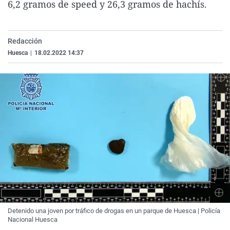
6,2 gramos de speed y 26,3 gramos de hachís.
La rosa de los vientos
Caso
Extremadura
Virales
Gente viajera
Retornados
Galicia
Televisión
Redacción
Como el perro y el gat
Equipo de investigaci
La Rioja
Elecciones
Huesca
|
18.02.2022 14:37
Operación Viuda Negr
Navarra
País Vasco
Detenido una joven por tráfico de drogas en un parque de Huesca | Policía
Nacional Huesca